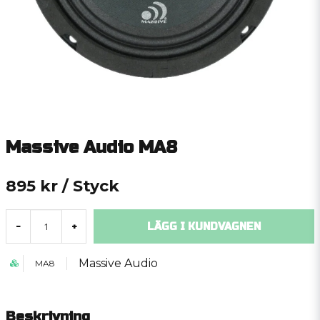
Massive Audio MA8
895 kr
/ Styck
LÄGG I KUNDVAGNEN
-
+
Massive Audio
MA8
Beskrivning