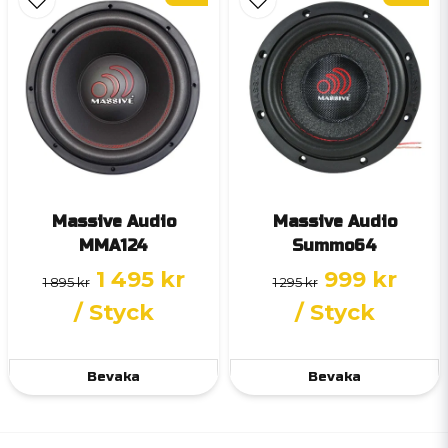
Massive Audio
Massive Audio
MMA124
Summo64
1 495 kr
999 kr
1 895 kr
1 295 kr
/ Styck
/ Styck
Bevaka
Bevaka