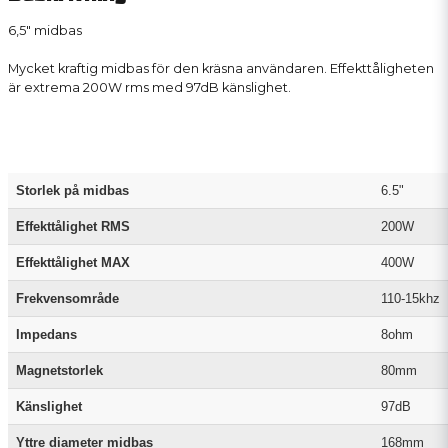
6,5" midbas
Mycket kraftig midbas för den kräsna användaren. Effekttåligheten
är extrema 200W rms med 97dB känslighet.
Storlek på midbas
6.5"
Effekttålighet RMS
200W
Effekttålighet MAX
400W
Frekvensområde
110-15khz
Impedans
8ohm
Magnetstorlek
80mm
Känslighet
97dB
Yttre diameter midbas
168mm