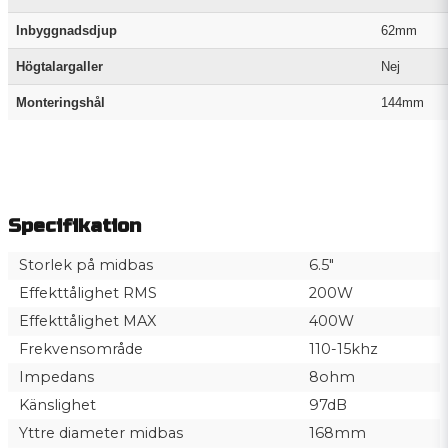
Inbyggnadsdjup
62mm
Högtalargaller
Nej
Monteringshål
144mm
Specifikation
Storlek på midbas
6.5"
Effekttålighet RMS
200W
Effekttålighet MAX
400W
Frekvensområde
110-15khz
Impedans
8ohm
Känslighet
97dB
Yttre diameter midbas
168mm