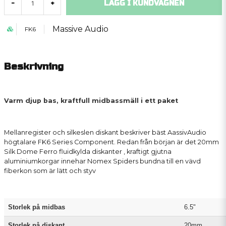
LÄGG I KUNDVAGNEN
-
+
Massive Audio
FK6
Beskrivning
Varm
djup bas,
kraftfull
midbassmäll i ett paket
Mellanregister och
silkeslen
diskant
beskriver
bäst AassivAudio
högtalare
FK6
Series
Component
.
Redan från början
är det
20mm
Silk
Dome
Ferro
fluidkylda
diskanter
, kraftigt gjutna
aluminiumkorgar
innehar
Nomex
Spiders
bundna till en
vävd
fiber
kon
som
är
lätt och styv
Storlek på midbas
6.5"
Storlek på diskant
20mm