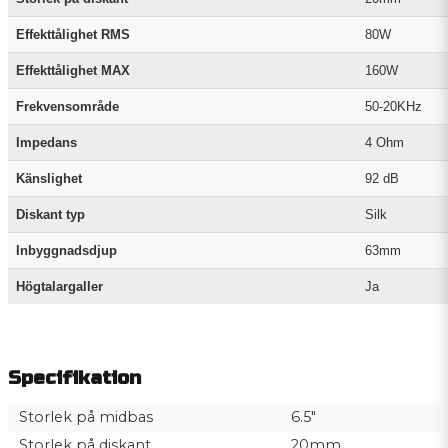
Effekttålighet RMS
80W
Effekttålighet MAX
160W
Frekvensområde
50-20KHz
Impedans
4 Ohm
Känslighet
92 dB
Diskant typ
Silk
Inbyggnadsdjup
63mm
Högtalargaller
Ja
Specifikation
Storlek på midbas
6.5"
Storlek på diskant
20mm