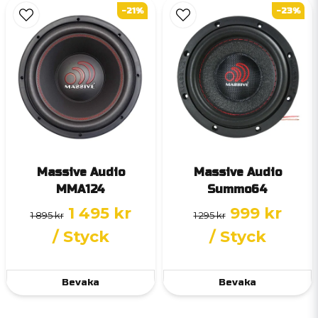
-21%
-23%
Massive Audio
Massive Audio
MMA124
Summo64
1 495 kr
999 kr
1 895 kr
1 295 kr
/ Styck
/ Styck
Bevaka
Bevaka