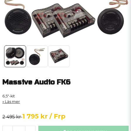
Massive Audio FK6
6,5"-kit
Läs mer
1 795 kr
/ Frp
2 495 kr