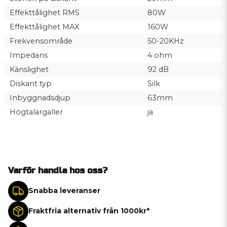
Effekttålighet RMS
80W
Effekttålighet MAX
160W
Frekvensområde
50-20KHz
Impedans
4 ohm
Känslighet
92 dB
Diskant typ
Silk
Inbyggnadsdjup
63mm
Högtalargaller
ja
Varför handla hos oss?
Snabba leveranser
Fraktfria alternativ från 1000kr*