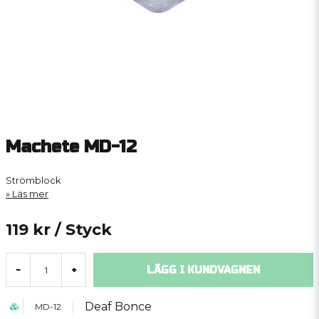
Machete MD-12
Strömblock
Läs mer
119 kr
/ Styck
LÄGG I KUNDVAGNEN
-
+
Deaf Bonce
MD-12