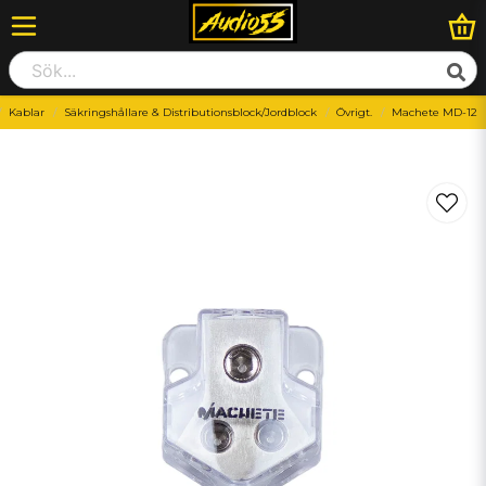
Kablar
Säkringshållare & Distributionsblock/Jordblock
Övrigt.
Machete MD-12