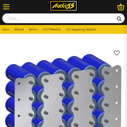
Hem
Billjud
Ström
LTO Tillbehör
LTO koppling 30pack