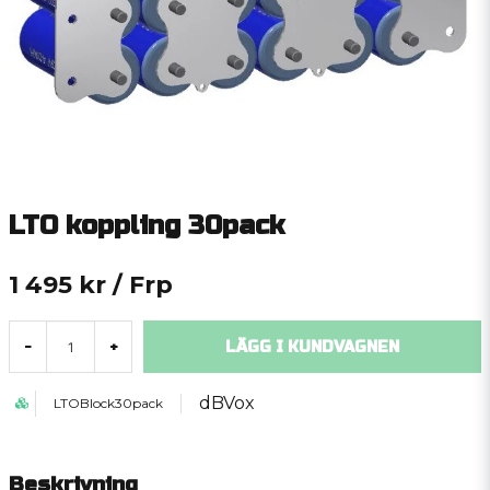
LTO koppling 30pack
1 495 kr
/ Frp
LÄGG I KUNDVAGNEN
-
+
dBVox
LTOBlock30pack
Beskrivning