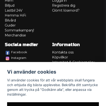
Hem
Logga in
Billjud
Registrera dig
Lastbil 24V
Glömt lösenord?
Hemma HiFi
Bilvård
Guider
Sommarkampanj!
Merchandise
Sociala medier
Information
Facebook
Kontakta oss
Köpvillkor
Instagram
Integritet & Cookiespolicy
TikTok
Retur
Vi använder cookies
Service/Garanti
Felsökningsguider
Vi använder cookies för att vår webbplats skall fungera
Lådritning
och erbjuda dig bästa upplevelse. Bekräfta ditt samtycke
Om oss
genom att trycka på "Godkänn alla", eller anpassa via
inställningar.