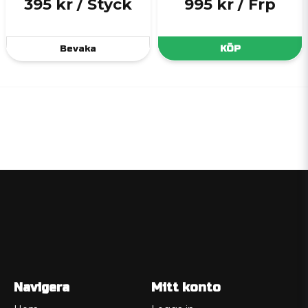
395 kr
/ Styck
995 kr
/ Frp
Bevaka
KÖP
Navigera
Mitt konto