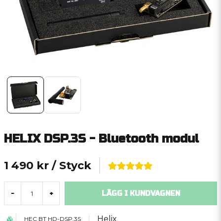
HELIX DSP.3S - Bluetooth modul
1 490 kr
/ Styck
LÄGG I KUNDVAGNEN
-
+
Helix
HEC BT HD-DSP.3S