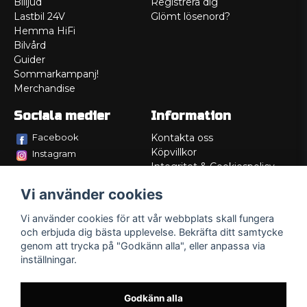
Billjud
Registrera dig
Lastbil 24V
Glömt lösenord?
Hemma HiFi
Bilvård
Guider
Sommarkampanj!
Merchandise
Sociala medier
Information
Facebook
Kontakta oss
Köpvillkor
Instagram
Integritet & Cookiespolicy
TikTok
Retur
Vi använder cookies
Service/Garanti
Felsökningsguider
Vi använder cookies för att vår webbplats skall fungera
Lådritning
och erbjuda dig bästa upplevelse. Bekräfta ditt samtycke
Om oss
genom att trycka på "Godkänn alla", eller anpassa via
inställningar.
Godkänn alla