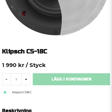
Klipsch CS-18C
1 990 kr
/ Styck
LÄGG I KUNDVAGNEN
-
+
KlipschCS18C
Beskrivning