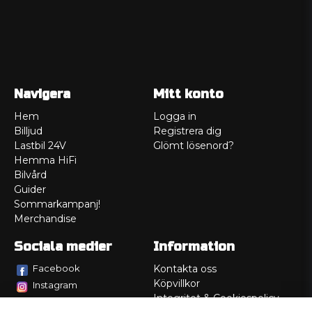
Navigera
Mitt konto
Hem
Logga in
Billjud
Registrera dig
Lastbil 24V
Glömt lösenord?
Hemma HiFi
Bilvård
Guider
Sommarkampanj!
Merchandise
Sociala medier
Information
Facebook
Kontakta oss
Köpvillkor
Instagram
Integritet & Cookiespolicy
TikTok