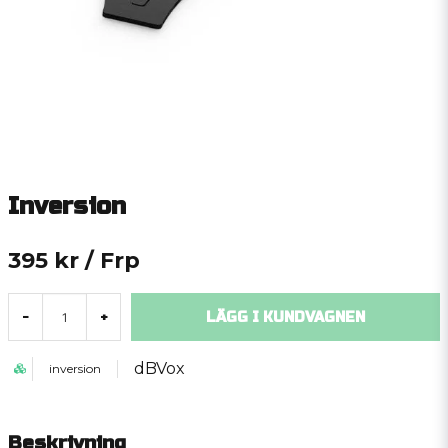
Inversion
395 kr
/ Frp
LÄGG I KUNDVAGNEN
-
+
dBVox
inversion
Beskrivning