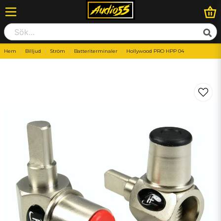
Hem
Billjud
Ström
Batteriterminaler
Hollywood PRO HPP 04