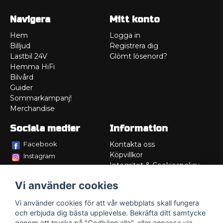
Navigera
Mitt konto
Hem
Logga in
Billjud
Registrera dig
Lastbil 24V
Glömt lösenord?
Hemma HiFi
Bilvård
Guider
Sommarkampanj!
Merchandise
Sociala medier
Information
Facebook
Kontakta oss
Köpvillkor
Instagram
Integritet & Cookiespolicy
TikTok
Retur
Vi använder cookies
Service/Garanti
Felsökningsguider
Vi använder cookies för att vår webbplats skall fungera
Lådritning
och erbjuda dig bästa upplevelse. Bekräfta ditt samtycke
Om oss
genom att trycka på "Godkänn alla", eller anpassa via