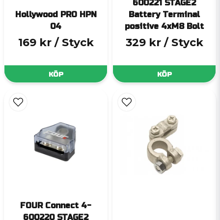
600221 STAGE2
Hollywood PRO HPN
Battery Terminal
04
positive 4xM8 Bolt
169 kr
/ Styck
329 kr
/ Styck
KÖP
KÖP
FOUR Connect 4-
600220 STAGE2