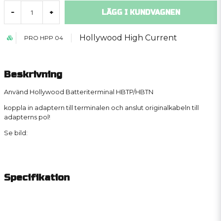
LÄGG I KUNDVAGNEN
-
+
Hollywood High Current
PRO HPP 04
Beskrivning
Använd Hollywood Batteriterminal
HBTP/HBTN
koppla in adaptern till terminalen och anslut originalkabeln till
adapterns pol!
Se bild:
Specifikation