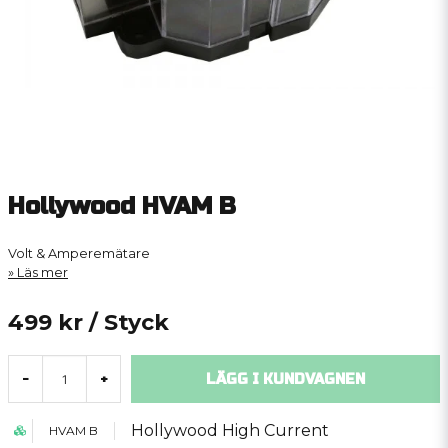
Hollywood HVAM B
Volt & Amperemätare
Läs mer
499 kr
/ Styck
LÄGG I KUNDVAGNEN
-
+
Hollywood High Current
HVAM B