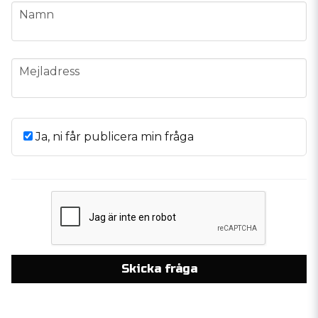
name
Namn
email
Mejladress
Ja, ni får publicera min fråga
Skicka fråga