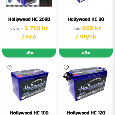
Hollywood HC 20BD
Hollywood HC 20
2 799 kr
899 kr
3 596 kr
995 kr
/ Frp
/ Styck
KÖP
KÖP
Hollywood HC 100
Hollywood HC 120