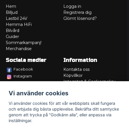
Hem
Logga in
Billjud
Registrera dig
Lastbil 24V
Glömt lösenord?
Hemma HiFi
Bilvård
Guider
Sommarkampanj!
Merchandise
Sociala medier
Information
Facebook
Kontakta oss
Köpvillkor
Instagram
Integritet & Cookiespolicy
TikTok
Retur
Vi använder cookies
Service/Garanti
Felsökningsguider
Vi använder cookies för att vår webbplats skall fungera
Lådritning
och erbjuda dig bästa upplevelse. Bekräfta ditt samtycke
Om oss
genom att trycka på "Godkänn alla", eller anpassa via
inställningar.