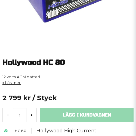
Hollywood HC 80
12 volts AGM batteri
Läs mer
2 799 kr
/ Styck
LÄGG I KUNDVAGNEN
-
+
Hollywood High Current
HC 80