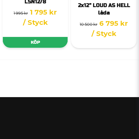
LSN12/8
2x12" LOUD AS HELL
1 795 kr
låda
1 995 kr
/ Styck
6 795 kr
10 500 kr
/ Styck
KÖP