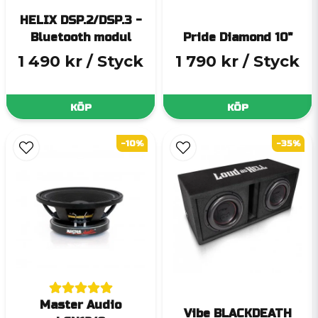
HELIX DSP.2/DSP.3 -
Bluetooth modul
Pride Diamond 10"
1 490 kr
/ Styck
1 790 kr
/ Styck
KÖP
KÖP
-10%
-35%
Master Audio
Vibe BLACKDEATH