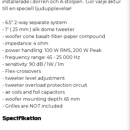
installerade i dörren och A-stolpen . Gör varje åktur
till en speciell ljudupplevelse!
- 6.5″ 2-way separate system
- 1″ ( 25 mm ) silk dome tweeter
- woofer cone basalt-fiber-paper compound
- impedance: 4 ohm
- power handling: 100 W RMS, 200 W Peak
- frequency range: 45 - 25 000 Hz
- sensitivity: 90 dB / 1W / 1m
- Flex-crossovers
- tweeter level adjustment
- tweeter overload protection circuit
- air coils and foil capacitors
- woofer mounting depth: 65 mm
- Grilles are NOT included
Specifikation