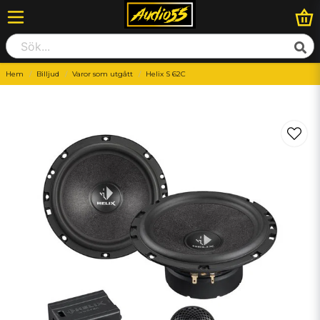
Hem
Billjud
Varor som utgått
Helix S 62C