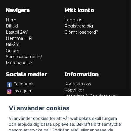
Navigera
Mitt konto
Hem
Logga in
Billjud
Registrera dig
Lastbil 24V
Glömt lösenord?
Hemma HiFi
Bilvård
Guider
Sommarkampanj!
Merchandise
Sociala medier
Information
Facebook
Kontakta oss
Köpvillkor
Instagram
Integritet & Cookiespolicy
TikTok
Retur
Vi använder cookies
Service/Garanti
Felsökningsguider
Vi använder cookies för att vår webbplats skall fungera
Lådritning
och erbjuda dig bästa upplevelse. Bekräfta ditt samtycke
Om oss
genom att trycka på "Godkänn alla", eller anpassa via