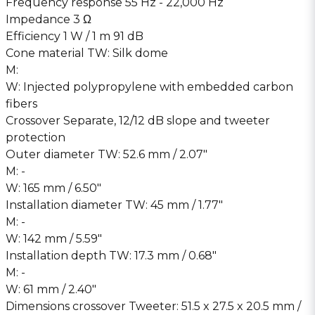
Frequency response 55 Hz - 22,000 Hz
Impedance 3 Ω
Efficiency 1 W / 1 m 91 dB
Cone material TW: Silk dome
M:
W: Injected polypropylene with embedded carbon
fibers
Crossover Separate, 12/12 dB slope and tweeter
protection
Outer diameter TW: 52.6 mm / 2.07″
M: -
W: 165 mm / 6.50″
Installation diameter TW: 45 mm / 1.77″
M: -
W: 142 mm / 5.59″
Installation depth TW: 17.3 mm / 0.68″
M: -
W: 61 mm / 2.40″
Dimensions crossover Tweeter: 51.5 x 27.5 x 20.5 mm /