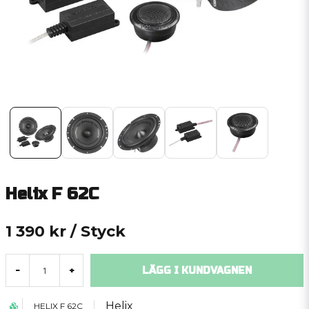
Helix F 62C
1 390 kr
/ Styck
LÄGG I KUNDVAGNEN
-
+
Helix
HELIX F 62C