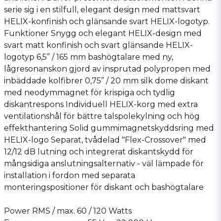
serie sig i en stilfull, elegant design med mattsvart
HELIX-konfinish och glänsande svart HELIX-logotyp.
Funktioner Snygg och elegant HELIX-design med
svart matt konfinish och svart glänsande HELIX-
logotyp 6,5” / 165 mm bashögtalare med ny,
lågresonanskon gjord av insprutad polypropen med
inbäddade kolfibrer 0,75” / 20 mm silk dome diskant
med neodymmagnet för krispiga och tydlig
diskantrespons Individuell HELIX-korg med extra
ventilationshål för bättre talspolekylning och hög
effekthantering Solid gummimagnetskyddsring med
HELIX-logo Separat, tvådelad "Flex-Crossover" med
12/12 dB lutning och integrerat diskantskydd för
mångsidiga anslutningsalternativ - väl lämpade för
installation i fordon med separata
monteringspositioner för diskant och bashögtalare
Power RMS / max. 60 / 120 Watts