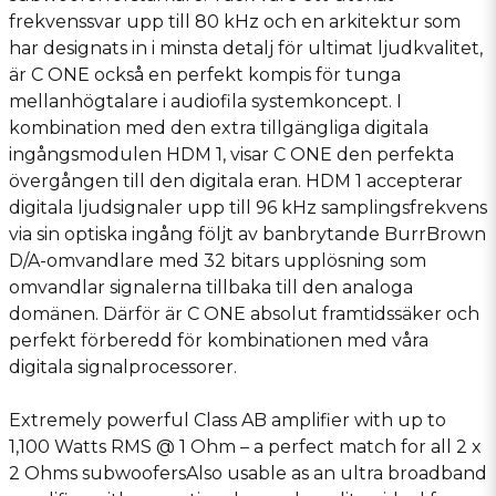
frekvenssvar upp till 80 kHz och en arkitektur som
har designats in i minsta detalj för ultimat ljudkvalitet,
är C ONE också en perfekt kompis för tunga
mellanhögtalare i audiofila systemkoncept. I
kombination med den extra tillgängliga digitala
ingångsmodulen HDM 1, visar C ONE den perfekta
övergången till den digitala eran. HDM 1 accepterar
digitala ljudsignaler upp till 96 kHz samplingsfrekvens
via sin optiska ingång följt av banbrytande BurrBrown
D/A-omvandlare med 32 bitars upplösning som
omvandlar signalerna tillbaka till den analoga
domänen. Därför är C ONE absolut framtidssäker och
perfekt förberedd för kombinationen med våra
digitala signalprocessorer.
Extremely powerful Class AB amplifier with up to
1,100 Watts RMS @ 1 Ohm – a perfect match for all 2 x
2 Ohms subwoofersAlso usable as an ultra broadband