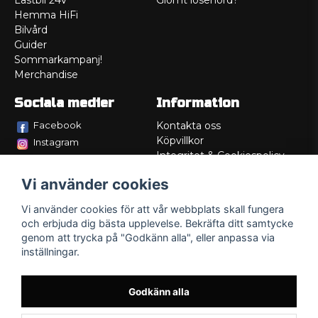
Lastbil 24V
Glömt lösenord?
Hemma HiFi
Bilvård
Guider
Sommarkampanj!
Merchandise
Sociala medier
Information
Facebook
Kontakta oss
Köpvillkor
Instagram
Integritet & Cookiespolicy
TikTok
Retur
Vi använder cookies
Service/Garanti
Felsökningsguider
Vi använder cookies för att vår webbplats skall fungera
Lådritning
och erbjuda dig bästa upplevelse. Bekräfta ditt samtycke
Om oss
genom att trycka på "Godkänn alla", eller anpassa via
inställningar.
Godkänn alla