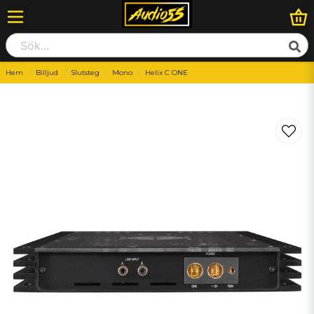
Hem
Billjud
Slutsteg
Mono
Helix C ONE