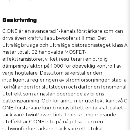
Beskrivning
C ONE är en avancerad 1-kanals förstärkare som kan
driva även kraftfulla subwoofers till max. Det
ultralågbrusiga och ultralåga distorsionssteget klass A
matar totalt 32 handvalda MOSFET-
effekttransistorer, vilket resulterar i en otrolig
dämpningsfaktor på 1 000 för obeveklig kontroll av
varje högtalare. Dessutom säkerställer den
intelligenta regleringen av strömförsörjningen stabila
förhållanden för slutstegen och därför en fenomenal
uteffekt som är nästan oberoende av bilens
batterispänning. Och för ännu mer uteffekt kan två C
ONE-förstärkare kombineras till ett enda kraftpaket –
tack vare TwinPower Link. Trots sin imponerande
uteffekt är C ONE inte på något sätt en ren
subwooferförstärkare. Tack vare ett utökat