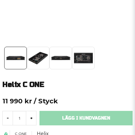
Helix C ONE
11 990 kr
/ Styck
LÄGG I KUNDVAGNEN
-
+
Helix
C ONE