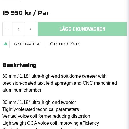
19 950 kr
/ Par
LÄGG I KUNDVAGNEN
-
+
Ground Zero
GZ ULTRA T-30
Beskrivning
30 mm / 1.18″ ultra-high-end soft dome tweeter with
precision-coated textile diaphragm and CNC manchined
aluminum chamber
30 mm / 1.18″ ultra-high-end tweeter
Tightly-tolerated technical parameters
Vented voice coil former reducing distortion
Lightweight CCA voice coil improving efficiency