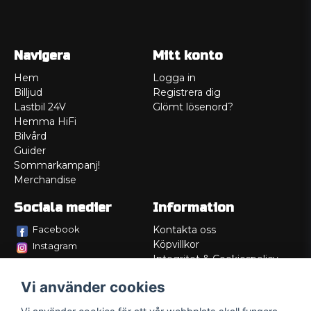
Navigera
Mitt konto
Hem
Logga in
Billjud
Registrera dig
Lastbil 24V
Glömt lösenord?
Hemma HiFi
Bilvård
Guider
Sommarkampanj!
Merchandise
Sociala medier
Information
Facebook
Kontakta oss
Köpvillkor
Instagram
Integritet & Cookiespolicy
TikTok
Retur
Vi använder cookies
Service/Garanti
Felsökningsguider