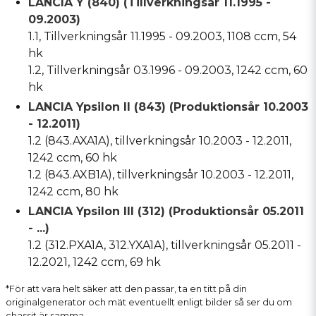
LANCIA Y (840) (Tillverkningsår 11.1995 -
09.2003)
1.1, Tillverkningsår 11.1995 - 09.2003, 1108 ccm, 54
hk
1.2, Tillverkningsår 03.1996 - 09.2003, 1242 ccm, 60
hk
LANCIA Ypsilon II (843) (Produktionsår 10.2003
- 12.2011)
1.2 (843.AXA1A), tillverkningsår 10.2003 - 12.2011,
1242 ccm, 60 hk
1.2 (843.AXB1A), tillverkningsår 10.2003 - 12.2011,
1242 ccm, 80 hk
LANCIA Ypsilon III (312) (Produktionsår 05.2011
- ...)
1.2 (312.PXA1A, 312.YXA1A), tillverkningsår 05.2011 -
12.2021, 1242 ccm, 69 hk
*För att vara helt säker att den passar, ta en titt på din
originalgenerator och mät eventuellt enligt bilder så ser du om
chassit är samma.