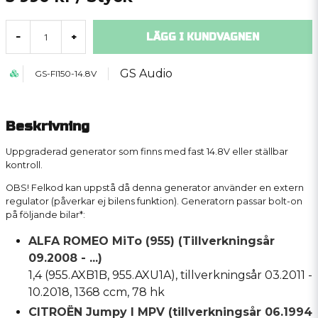
LÄGG I KUNDVAGNEN
-
+
GS Audio
GS-FI150-14.8V
Beskrivning
Uppgraderad generator som finns med fast 14.8V eller ställbar
kontroll.
OBS! Felkod kan uppstå då denna generator använder en extern
regulator (påverkar ej bilens funktion). Generatorn passar bolt-on
på följande bilar*:
ALFA ROMEO MiTo (955) (Tillverkningsår
09.2008 - ...)
1,4 (955.AXB1B, 955.AXU1A), tillverkningsår 03.2011 -
10.2018, 1368 ccm, 78 hk
CITROËN Jumpy I MPV (tillverkningsår 06.1994