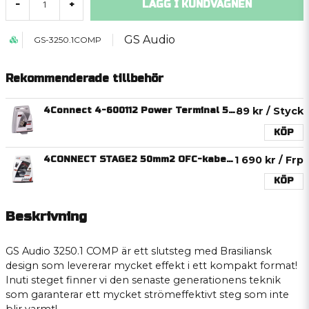
LÄGG I KUNDVAGNEN
-
+
GS Audio
GS-3250.1COMP
Rekommenderade tillbehör
4Connect 4-600112 Power Terminal 50/20mm2
89 kr
/ Styck
KÖP
4CONNECT STAGE2 50mm2 OFC-kabelkit för slutsteg
1 690 kr
/ Frp
KÖP
Beskrivning
GS Audio 3250.1 COMP är ett slutsteg med Brasiliansk
design som levererar mycket effekt i ett kompakt format!
Inuti steget finner vi den senaste generationens teknik
som garanterar ett mycket strömeffektivt steg som inte
blir varmt!