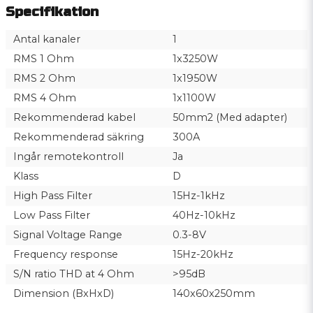
Specifikation
Antal kanaler
1
RMS 1 Ohm
1x3250W
RMS 2 Ohm
1x1950W
RMS 4 Ohm
1x1100W
Rekommenderad kabel
50mm2 (Med adapter)
Rekommenderad säkring
300A
Ingår remotekontroll
Ja
Klass
D
High Pass Filter
15Hz-1kHz
Low Pass Filter
40Hz-10kHz
Signal Voltage Range
0.3-8V
Frequency response
15Hz-20kHz
S/N ratio THD at 4 Ohm
>95dB
Dimension (BxHxD)
140x60x250mm