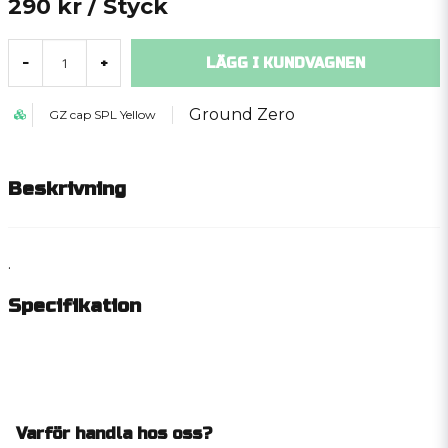
290 kr
/ Styck
LÄGG I KUNDVAGNEN
-
+
Ground Zero
GZ cap SPL Yellow
Beskrivning
.
Specifikation
Varför handla hos oss?