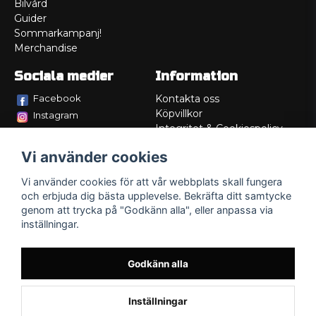
Bilvård
Guider
Sommarkampanj!
Merchandise
Sociala medier
Information
Facebook
Kontakta oss
Köpvillkor
Instagram
Integritet & Cookiespolicy
TikTok
Retur
Vi använder cookies
Service/Garanti
Felsökningsguider
Vi använder cookies för att vår webbplats skall fungera
Lådritning
och erbjuda dig bästa upplevelse. Bekräfta ditt samtycke
Om oss
genom att trycka på "Godkänn alla", eller anpassa via
inställningar.
Godkänn alla
Inställningar