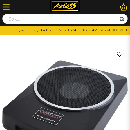
Hem
Billjud
Färdiga baslådor
Aktiv Baslåda
Ground Zero GZUB 1000XACTII