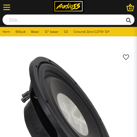
Hem
Billjud
Basar
12" basar
D2
Ground Zero GZTW 12F