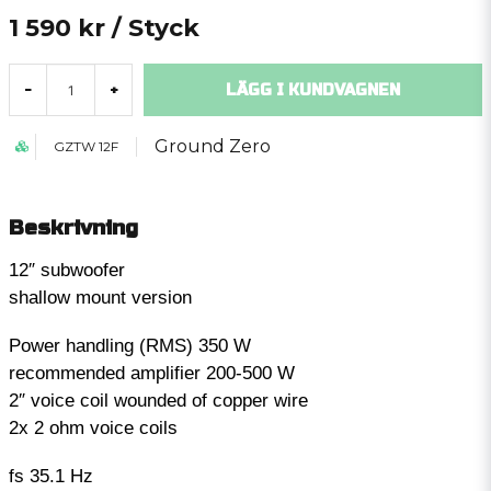
1 590 kr
/ Styck
LÄGG I KUNDVAGNEN
-
+
Ground Zero
GZTW 12F
Beskrivning
12″ subwoofer
shallow mount version
Power handling (RMS) 350 W
recommended amplifier 200-500 W
2″ voice coil wounded of copper wire
2x 2 ohm voice coils
fs 35.1 Hz