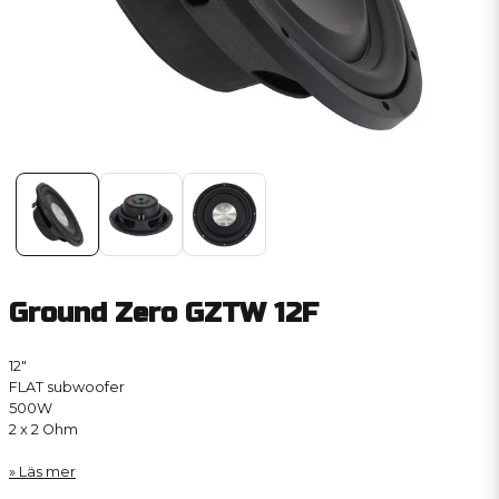
Ground Zero GZTW 12F
12″
FLAT subwoofer
500W
2 x 2 Ohm
Läs mer