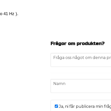
o 41 Hz ).
Frågor om produkten?
question
Fråga oss något om denna pr
name
Namn
Ja, ni får publicera min frå