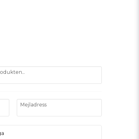
odukten...
email
Mejladress
ga