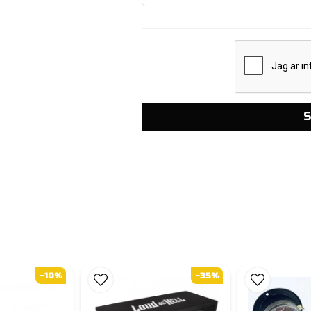
S
-10%
-35%