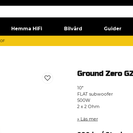
Hemma HiFi
Bilvård
Guider
10F
Ground Zero G
10″
FLAT subwoofer
500W
2 x 2 Ohm
Läs mer