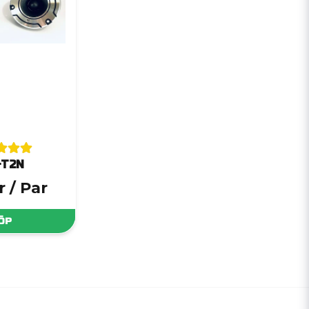
-T2N
r
/ Par
ÖP