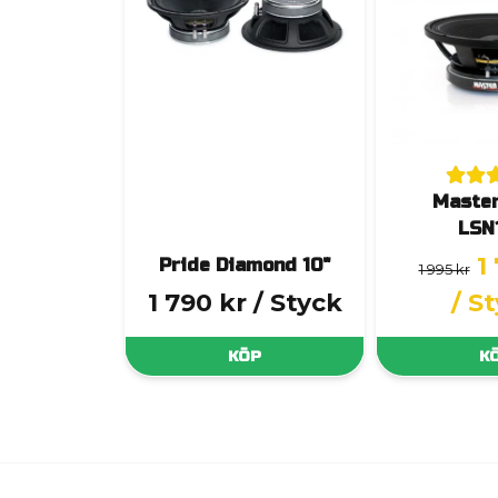
Master
LSN
1
Pride Diamond 10"
1 995 kr
1 790 kr
/ Styck
/ S
KÖP
K