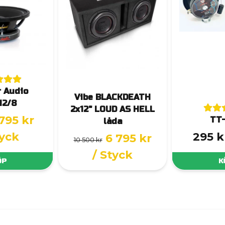
 Audio
Vibe BLACKDEATH
12/8
2x12" LOUD AS HELL
 795 kr
TT
låda
tyck
295 k
6 795 kr
10 500 kr
/ Styck
ÖP
K