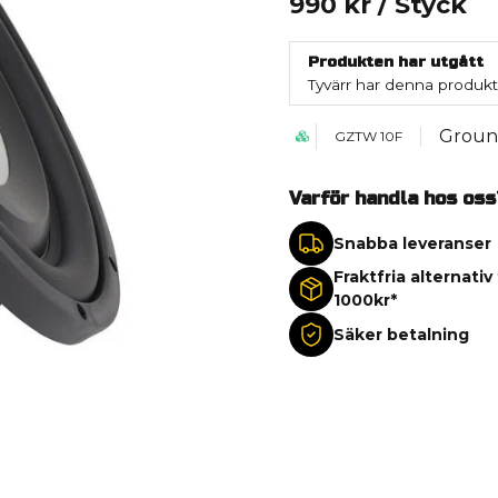
990 kr
/ Styck
Produkten har utgått
Tyvärr har denna produkt
Groun
GZTW 10F
Varför handla hos oss
Snabba leveranser
Fraktfria alternativ
1000kr*
Säker betalning