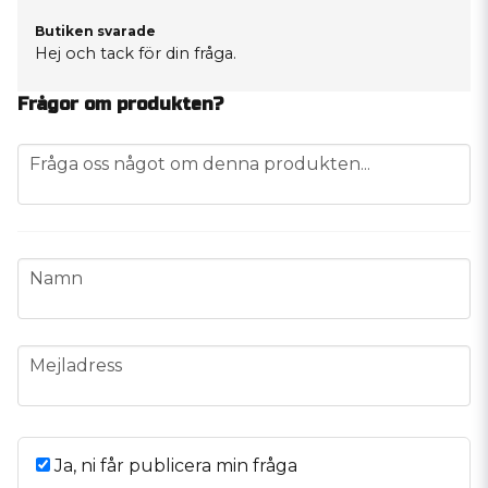
Butiken svarade
Hej och tack för din fråga.
Kan tyvärr inte hitta någon information om hur
Frågor om produkten?
många Kg magneten väger.
question
Fråga oss något om denna produkten...
Mvh Alexander, Audio55
name
Namn
email
Mejladress
Ja, ni får publicera min fråga