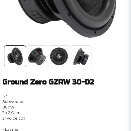
Ground Zero GZRW 30-D2
12″
Subwoofer
800W
2 x 2 Ohm
3″ voice coil
Läs mer