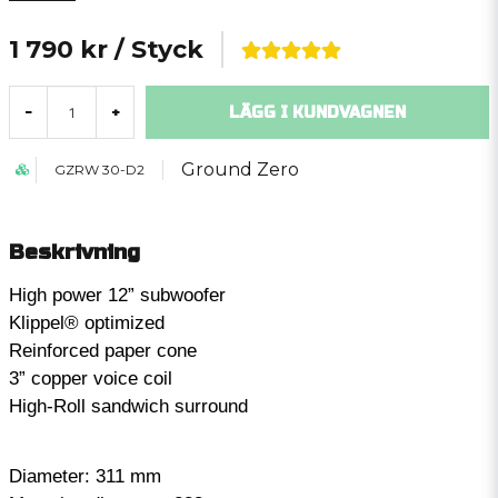
1 790 kr
/ Styck
LÄGG I KUNDVAGNEN
-
+
Ground Zero
GZRW 30-D2
Beskrivning
High power 12” subwoofer
Klippel® optimized
Reinforced paper cone
3” copper voice coil
High-Roll sandwich surround
Diameter: 311 mm