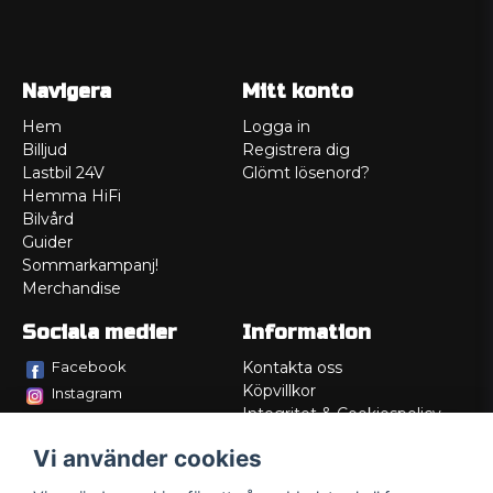
Navigera
Mitt konto
Hem
Logga in
Billjud
Registrera dig
Lastbil 24V
Glömt lösenord?
Hemma HiFi
Bilvård
Guider
Sommarkampanj!
Merchandise
Sociala medier
Information
Facebook
Kontakta oss
Köpvillkor
Instagram
Integritet & Cookiespolicy
TikTok
Retur
Vi använder cookies
Service/Garanti
Felsökningsguider