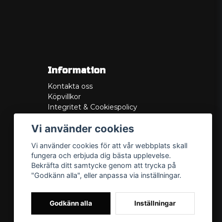
Information
Kontakta oss
Köpvillkor
Integritet & Cookiespolicy
Retur
Vi använder cookies
Service/Garanti
Felsökningsguider
Vi använder cookies för att vår webbplats skall
Lådritning
fungera och erbjuda dig bästa upplevelse.
Om oss
Bekräfta ditt samtycke genom att trycka på
"Godkänn alla", eller anpassa via inställningar.
Godkänn alla
Inställningar