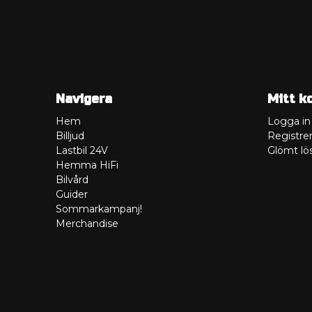
Navigera
Mitt k
Hem
Logga in
Billjud
Registrer
Lastbil 24V
Glömt lö
Hemma HiFi
Bilvård
Guider
Sommarkampanj!
Merchandise