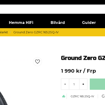
Hemma HiFi
Bilvård
Guider
larkit
Ground Zero GZRC 165.2SQ-IV
Ground Zero G
1 990 kr
/ Frp
-
+
G
GZRC 165.2SQ-IV