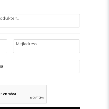
odukten...
email
Mejladress
ga