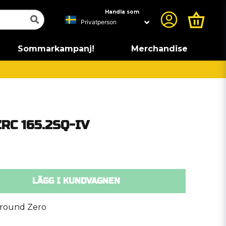
Handla som
Sommarkampanj!
Merchandise
ZRC 165.2SQ-IV
LÄGG I KUNDVAGNEN
round Zero