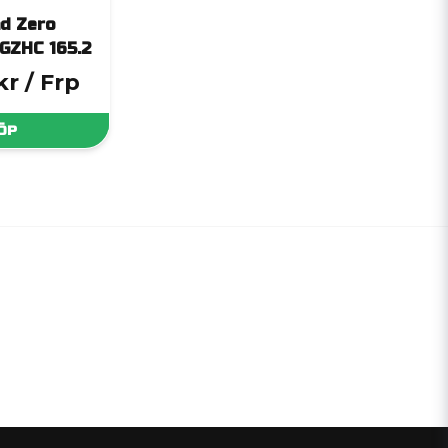
d Zero
GZHC 165.2
kr
/ Frp
ÖP