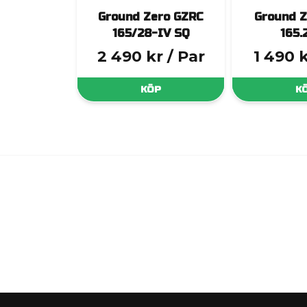
Ground Zero GZRC
Ground Z
165/28-IV SQ
165.
2 490 kr
/ Par
1 490 
KÖP
K