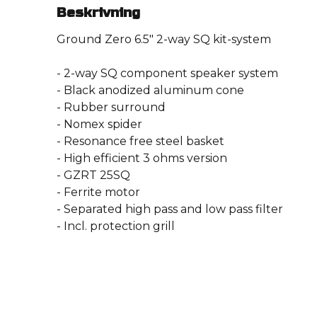
Beskrivning
Ground Zero 6.5″ 2-way SQ kit-system
- 2-way SQ component speaker system
- Black anodized aluminum cone
- Rubber surround
- Nomex spider
- Resonance free steel basket
- High efficient 3 ohms version
- GZRT 25SQ
- Ferrite motor
- Separated high pass and low pass filter
- Incl. protection grill