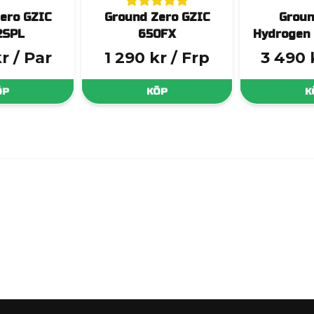
ero GZIC
Ground Zero GZIC
Groun
2SPL
650FX
Hydrogen 
kr
/ Par
1 290 kr
/ Frp
3 490 
ÖP
KÖP
K