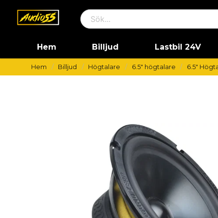
Hem
Billjud
Lastbil 24V
Hem
Billjud
Högtalare
6.5" högtalare
6.5" Högta