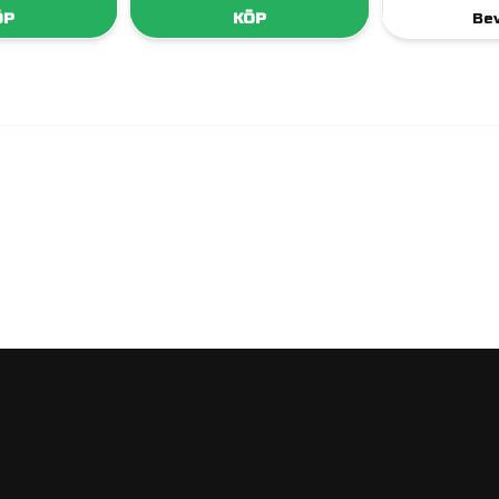
ÖP
KÖP
Be