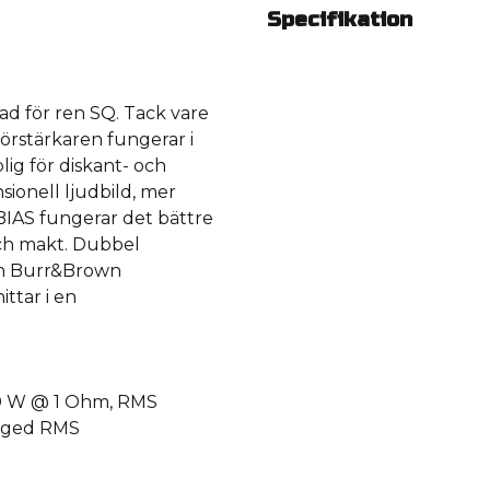
Specifikation
d för ren SQ. Tack vare
örstärkaren fungerar i
ig för diskant- och
ionell ljudbild, mer
BIAS fungerar det bättre
och makt. Dubbel
ch Burr&Brown
ttar i en
00 W @ 1 Ohm, RMS
idged RMS