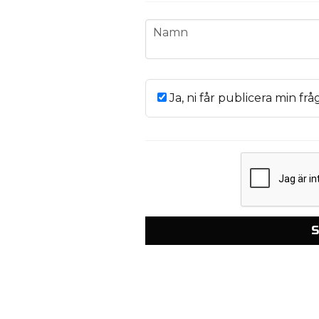
name
Namn
Ja, ni får publicera min frå
S