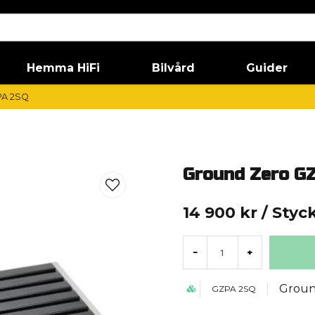
Hemma HiFi
Bilvård
Guider
PA 2SQ
Ground Zero G
14 900 kr
/ Styc
-
+
Groun
GZPA 2SQ