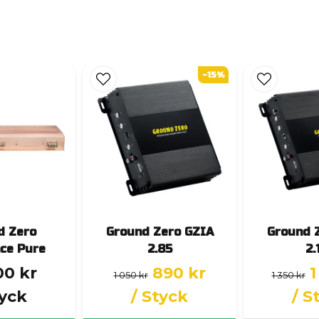
-15%
d Zero
Ground Zero GZIA
Ground 
ce Pure
2.85
2.
00 kr
890 kr
1
1 050 kr
1 350 kr
tyck
/ Styck
/ S