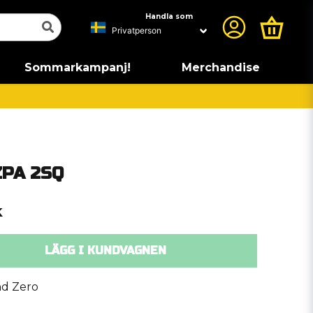
Handla som
Sommarkampanj!
Merchandise
ZPA 2SQ
k
LÄGG I KUNDVAGNEN
d Zero