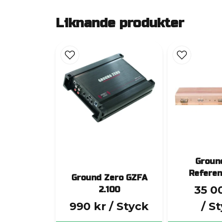
Liknande produkter
Groun
Referen
Ground Zero GZFA
35 0
2.100
990 kr
/ Styck
/ S