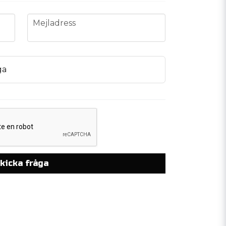
email
Mejladress
ga
kicka fråga