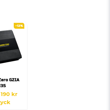
-12%
Zero GZIA
135
 190 kr
tyck