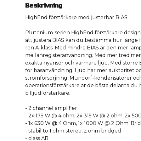
Beskrivning
HighEnd förstärkare med justerbar BIAS
Plutonium-serien HighEnd förstärkare designa
att justera BIAS kan du bestämma hur länge f
ren A-klass. Med mindre BIAS är den mer lämpl
mellanregisteranvändning. Med mer tredimens
exakta nyanser och varmare ljud. Med större 
för basanvändning. Ljud har mer auktoritet 
strömförsörjning, Mundorf-kondensatorer o
operationsförstärkare är de bästa delarna du hi
billjudförstärkare.
- 2 channel amplifier
- 2x 175 W @ 4 ohm, 2x 315 W @ 2 ohm, 2x 5
- 1x 630 W @ 4 Ohm, 1x 1000 W @ 2 Ohm, Br
- stabil to 1 ohm stereo, 2 ohm bridged
- class AB