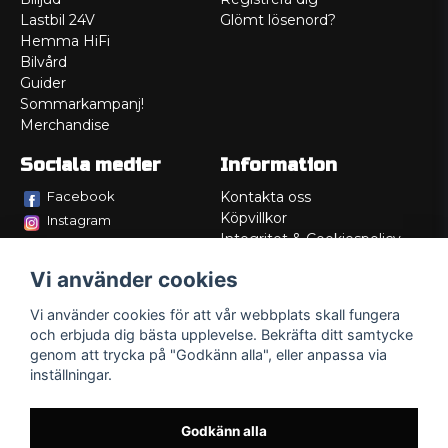
Lastbil 24V
Glömt lösenord?
Hemma HiFi
Bilvård
Guider
Sommarkampanj!
Merchandise
Sociala medier
Information
Facebook
Kontakta oss
Köpvillkor
Instagram
Integritet & Cookiespolicy
TikTok
Retur
Vi använder cookies
Service/Garanti
Felsökningsguider
Vi använder cookies för att vår webbplats skall fungera
Lådritning
och erbjuda dig bästa upplevelse. Bekräfta ditt samtycke
Om oss
genom att trycka på "Godkänn alla", eller anpassa via
inställningar.
Godkänn alla