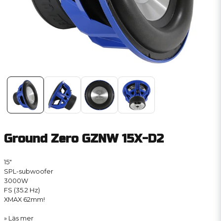
Ground Zero GZNW 15X-D2
15″
SPL-subwoofer
3000W
FS (35.2 Hz)
XMAX 62mm!
Läs mer