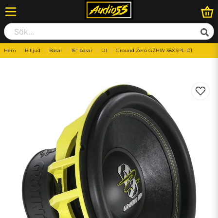
Hem
Billjud
Basar
15" basar
D1
Ground Zero GZHW 38XSPL-D1