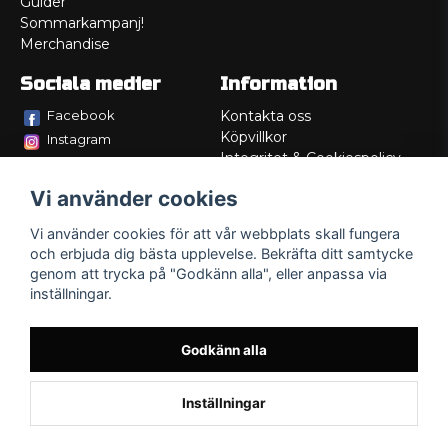
Guider
Sommarkampanj!
Merchandise
Sociala medier
Information
Facebook
Kontakta oss
Köpvillkor
Instagram
Integritet & Cookiespolicy
TikTok
Retur
Vi använder cookies
Service/Garanti
Felsökningsguider
Vi använder cookies för att vår webbplats skall fungera
Lådritning
och erbjuda dig bästa upplevelse. Bekräfta ditt samtycke
Om oss
genom att trycka på "Godkänn alla", eller anpassa via
inställningar.
Godkänn alla
Inställningar
Powered by Nyehandel AB