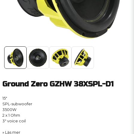
Ground Zero GZHW 38XSPL-D1
15″
SPL-subwoofer
3500W
2 x 1 Ohm
3″ voice coil
Läs mer