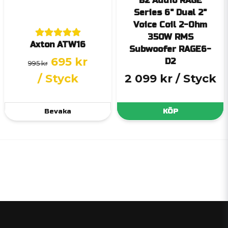
B2 Audio RAGE
Series 6" Dual 2"
Voice Coil 2-Ohm
350W RMS
Axton ATW16
Subwoofer RAGE6-
695 kr
D2
995 kr
/ Styck
2 099 kr
/ Styck
Bevaka
KÖP