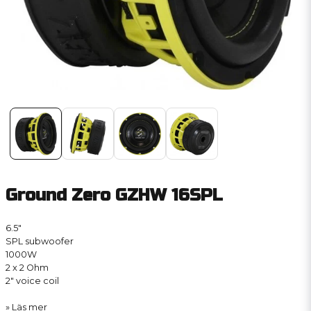
Ground Zero GZHW 16SPL
6.5″
SPL subwoofer
1000W
2 x 2 Ohm
2″ voice coil
Läs mer