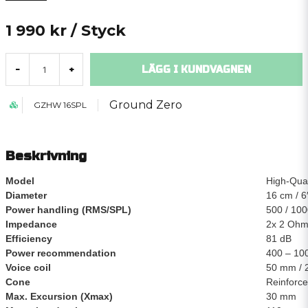
1 990 kr
/ Styck
LÄGG I KUNDVAGNEN
-
+
Ground Zero
GZHW 16SPL
Beskrivning
Model
High-Qua
Diameter
16 cm / 6
Power handling (RMS/SPL)
500 / 100
Impedance
2x 2 Oh
Efficiency
81 dB
Power recommendation
400 – 10
Voice coil
50 mm / 
Cone
Reinforc
Max. Excursion (Xmax)
30 mm