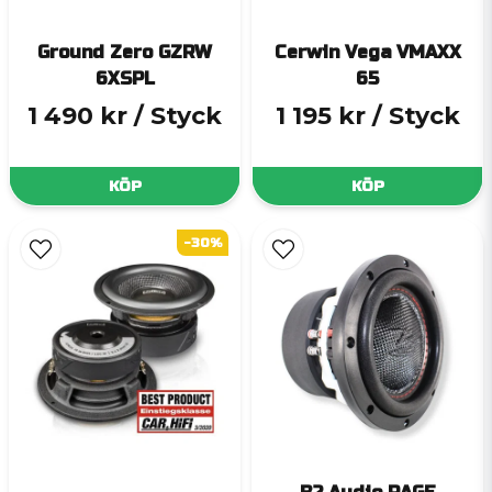
Ground Zero GZRW
Cerwin Vega VMAXX
6XSPL
65
1 490 kr
/ Styck
1 195 kr
/ Styck
KÖP
KÖP
-30%