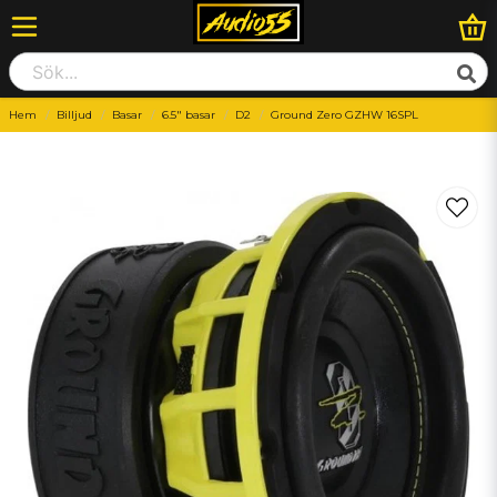
Hem
Billjud
Basar
6.5" basar
D2
Ground Zero GZHW 16SPL