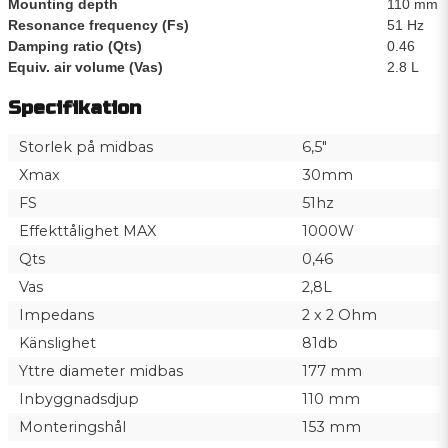
Mounting depth
110 mm
Resonance frequency (Fs)
51 Hz
Damping ratio (Qts)
0.46
Equiv. air volume (Vas)
2.8 L
Specifikation
Storlek på midbas
6,5"
Xmax
30mm
FS
51hz
Effekttålighet MAX
1000W
Qts
0,46
Vas
2,8L
Impedans
2 x 2 Ohm
Känslighet
81db
Yttre diameter midbas
177 mm
Inbyggnadsdjup
110 mm
Monteringshål
153 mm