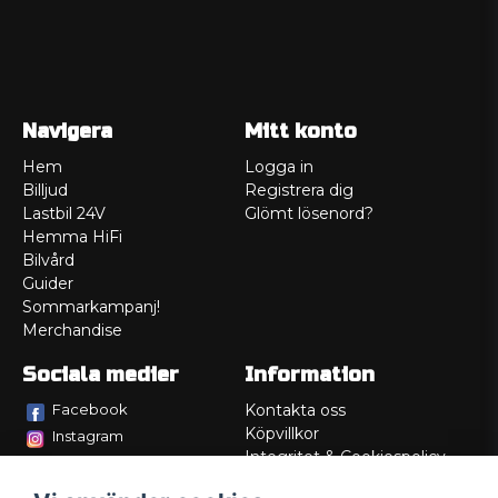
Navigera
Mitt konto
Hem
Logga in
Billjud
Registrera dig
Lastbil 24V
Glömt lösenord?
Hemma HiFi
Bilvård
Guider
Sommarkampanj!
Merchandise
Sociala medier
Information
Facebook
Kontakta oss
Köpvillkor
Instagram
Integritet & Cookiespolicy
TikTok
Retur