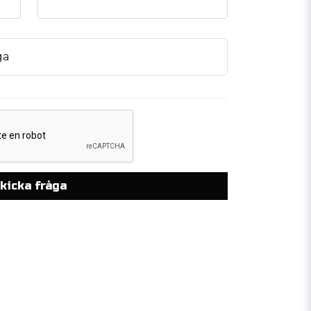
ga
kicka fråga