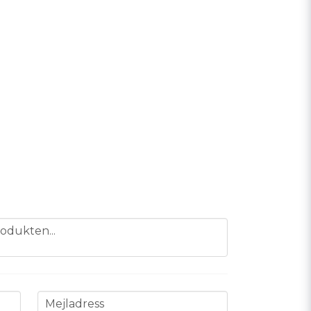
odukten...
email
Mejladress