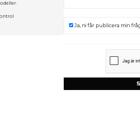
deller.
ontrol
Ja, ni får publicera min frå
S