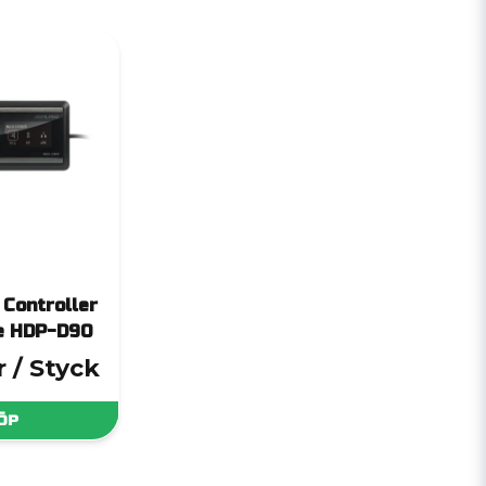
Controller
ne HDP-D90
r
/ Styck
ÖP