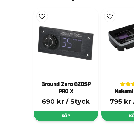
Ground Zero GZDSP
PRO X
Nakami
690 kr
/ Styck
795 kr
KÖP
K