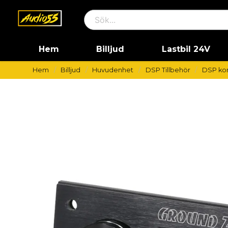
Hem
Billjud
Lastbil 24V
Hem
Billjud
Huvudenhet
DSP Tillbehör
DSP kon