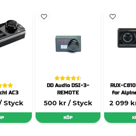
DD Audio DSI-3-
RUX-C810 
chi AC3
REMOTE
for Alpi
/ Styck
500 kr
/ Styck
2 099 k
ÖP
KÖP
K