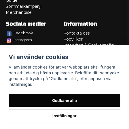
Guider
Sommarkampanj!
Merchandise
Sociala medier
Information
Facebook
Kontakta oss
Köpvillkor
Instagram
Integritet & Cookiespolicy
TikTok
Retur
Vi använder cookies
Service/Garanti
Felsökningsguider
Vi använder cookies för att vår webbplats skall fungera
Lådritning
och erbjuda dig bästa upplevelse. Bekräfta ditt samtycke
Om oss
genom att trycka på "Godkänn alla", eller anpassa via
inställningar.
Godkänn alla
Inställningar
Powered by Nyehandel AB