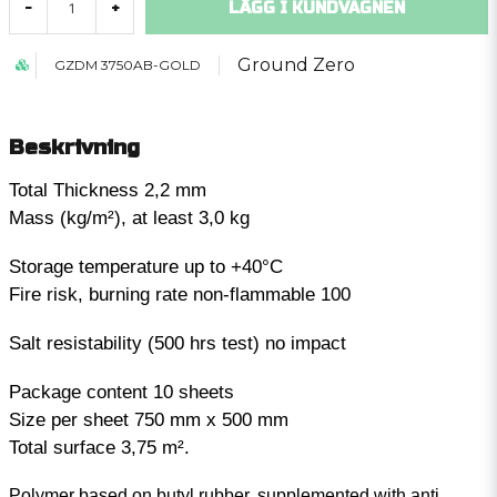
LÄGG I KUNDVAGNEN
-
+
Ground Zero
GZDM 3750AB-GOLD
Beskrivning
Total Thickness 2,2 mm
Mass (kg/m²), at least 3,0 kg
Storage temperature up to +40°C
Fire risk, burning rate non-flammable 100
Salt resistability (500 hrs test) no impact
Package content 10 sheets
Size per sheet 750 mm x 500 mm
Total surface 3,75 m².
Polymer based on butyl rubber, supplemented with anti