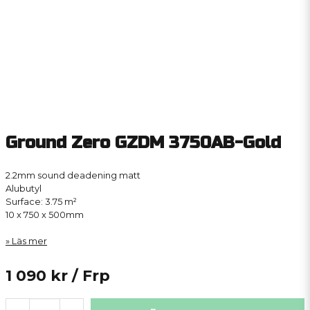
Ground Zero GZDM 3750AB-Gold
2.2mm sound deadening matt
Alubutyl
Surface: 3.75 m²
10 x 750 x 500mm
Läs mer
1 090 kr
/ Frp