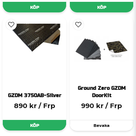
KÖP
KÖP
Ground Zero GZDM
GZDM 3750AB-Silver
DoorKit
890 kr
/ Frp
990 kr
/ Frp
KÖP
Bevaka