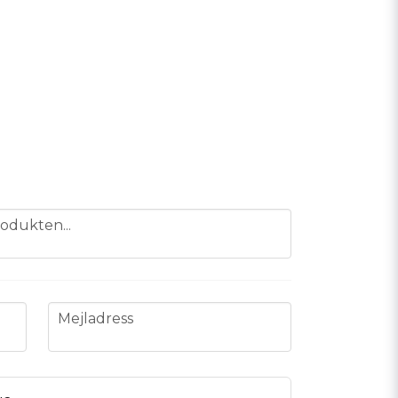
odukten...
email
Mejladress