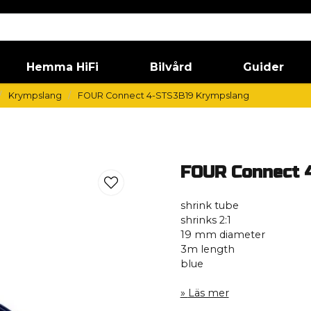
Hemma HiFi
Bilvård
Guider
Krympslang
FOUR Connect 4-STS3B19 Krympslang
FOUR Connect 
shrink tube
shrinks 2:1
19 mm diameter
3m length
blue
Läs mer