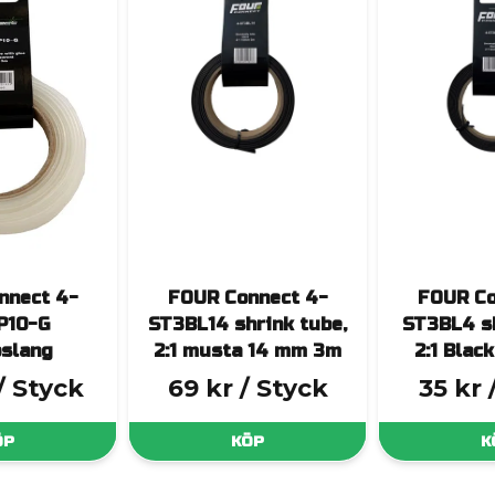
nnect 4-
FOUR Connect 4-
FOUR Co
P10-G
ST3BL14 shrink tube,
ST3BL4 sh
slang
2:1 musta 14 mm 3m
2:1 Bla
/ Styck
69 kr
/ Styck
35 kr
ÖP
KÖP
K