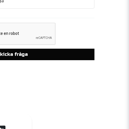
ga
kicka fråga