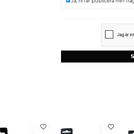
Ja, ni får publicera min frå
S