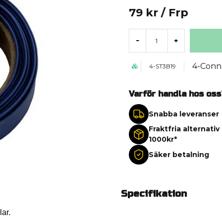
79 kr
/ Frp
-
+
4-Conn
4-ST3B19
Varför handla hos oss
Snabba leveranser
Fraktfria alternativ
1000kr*
Säker betalning
Specifikation
ar.