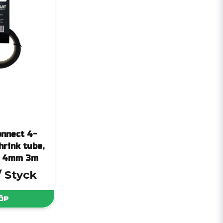
nnect 4-
rink tube,
ck 4mm 3m
/ Styck
ÖP