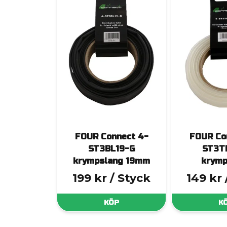
FOUR Connect 4-
FOUR Co
ST3BL19-G
ST3T
krympslang 19mm
krymp
199 kr
/ Styck
149 kr
KÖP
K