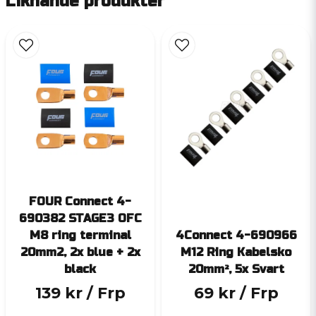
Liknande produkter
FOUR Connect 4-
690382 STAGE3 OFC
M8 ring terminal
4Connect 4-690966
20mm2, 2x blue + 2x
M12 Ring Kabelsko
black
20mm², 5x Svart
139 kr
/ Frp
69 kr
/ Frp