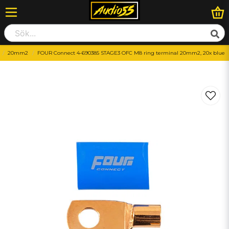
20mm2
FOUR Connect 4-690385 STAGE3 OFC M8 ring terminal 20mm2, 20x blue