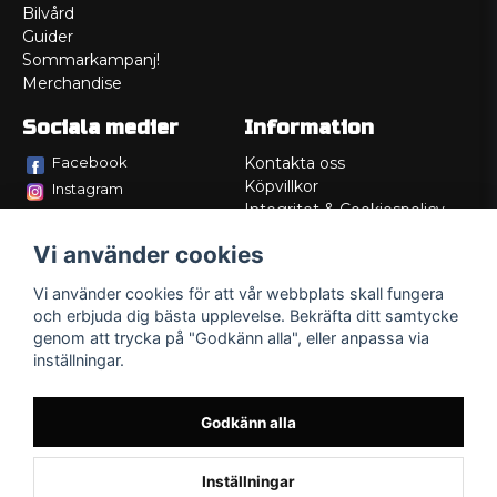
Bilvård
Guider
Sommarkampanj!
Merchandise
Sociala medier
Information
Facebook
Kontakta oss
Köpvillkor
Instagram
Integritet & Cookiespolicy
TikTok
Retur
Vi använder cookies
Service/Garanti
Felsökningsguider
Vi använder cookies för att vår webbplats skall fungera
Lådritning
och erbjuda dig bästa upplevelse. Bekräfta ditt samtycke
Om oss
genom att trycka på "Godkänn alla", eller anpassa via
inställningar.
Godkänn alla
Inställningar