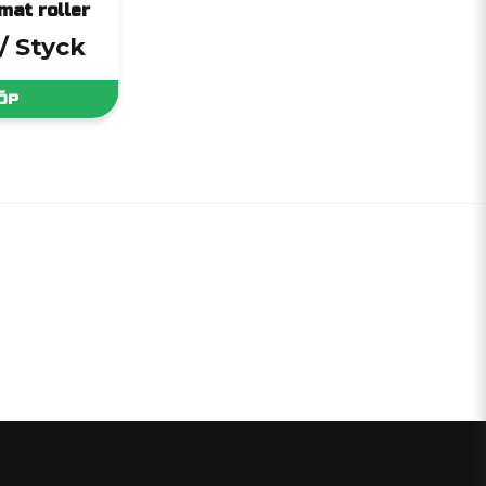
mat roller
/ Styck
ÖP