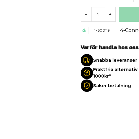
-
+
4-Conn
4-600119
Varför handla hos oss
Snabba leveranser
Fraktfria alternativ
1000kr*
Säker betalning