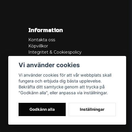
Information
Kontakta oss
Köpvillkor
Integritet & Cookiespolicy
Retur
Vi använder cookies
Service/Garanti
Felsökningsguider
Vi använder cookies för att vår webbplats skall
Lådritning
fungera och erbjuda dig bästa upplevelse.
Om oss
Bekräfta ditt samtycke genom att trycka på
"Godkänn alla", eller anpassa via inställningar.
Godkänn alla
Inställningar