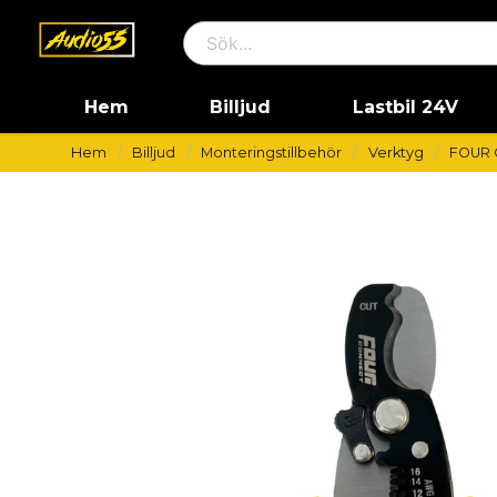
Hem
Billjud
Lastbil 24V
Hem
Billjud
Monteringstillbehör
Verktyg
FOUR C