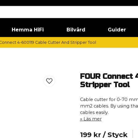
Hemma HiFi
Bilvård
Guider
onnect 4-600119 Cable Cutter And Stripper Tool
FOUR Connect 4
Stripper Tool
Cable cutter for 0-70 mm2
mm2 cables. By using tha 
cables easily.
Läs mer
199 kr
/ Styck