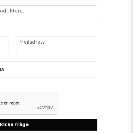
odukten...
email
Mejladress
ga
kicka fråga