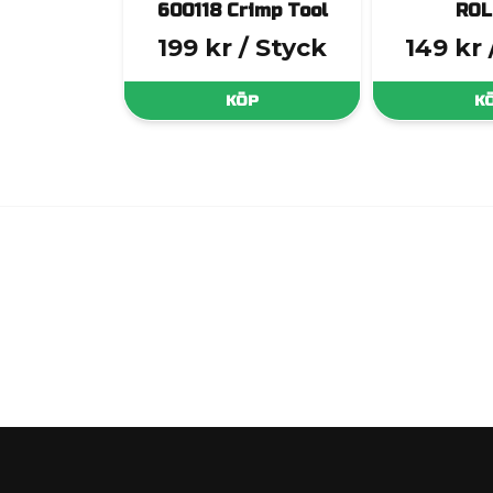
600118 Crimp Tool
ROL
199 kr
/ Styck
149 kr
KÖP
K