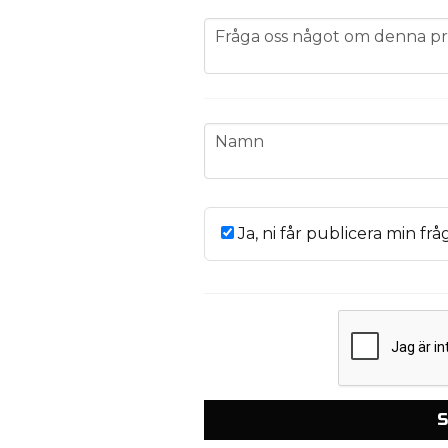
question
Fråga oss något om denna pr
name
Namn
Ja, ni får publicera min frå
S