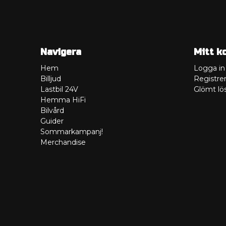
Navigera
Mitt k
Hem
Logga in
Billjud
Registrer
Lastbil 24V
Glömt lö
Hemma HiFi
Bilvård
Guider
Sommarkampanj!
Merchandise