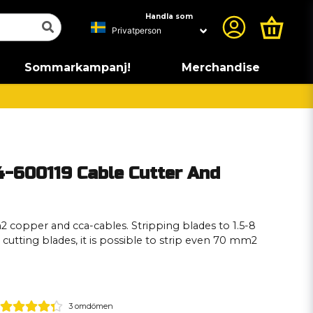
Handla som
Sommarkampanj!
Merchandise
-600119 Cable Cutter And
 copper and cca-cables. Stripping blades to 1.5-8
cutting blades, it is possible to strip even 70 mm2
3 omdömen