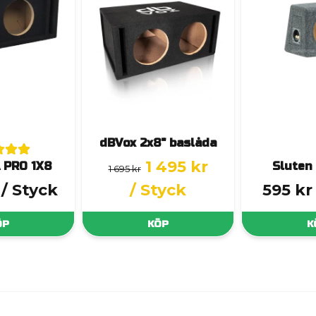
dBVox 2x8" baslåda
1 495 kr
 PRO 1X8
Sluten
1 695 kr
/ Styck
/ Styck
595 kr
ÖP
KÖP
K