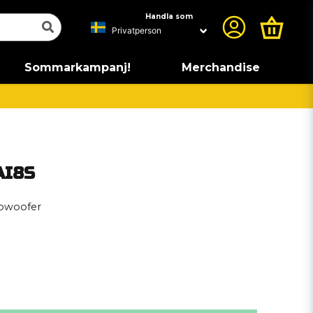
Handla som
Sommarkampanj!
Merchandise
AI8S
ubwoofer