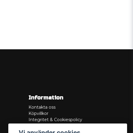
Information
Kontakta oss
Köpvillkor
Integritet & Cookiespolicy
Retur
Vi använder cookies
Service/Garanti