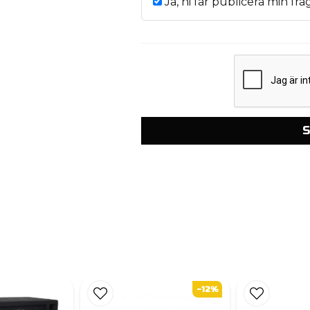
Ja, ni får publicera min frå
S
-12%