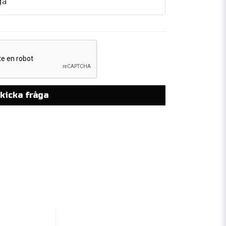
ga
kicka fråga