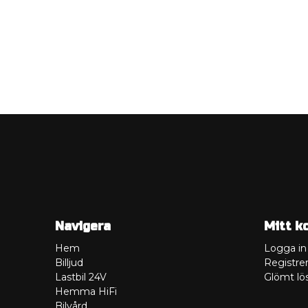
Navigera
Mitt k
Hem
Logga in
Billjud
Registrer
Lastbil 24V
Glömt lö
Hemma HiFi
Bilvård