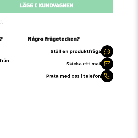
LÄGG I KUNDVAGNEN
ct
?
Några frågetecken?
Ställ en produktfråga
 från
Skicka ett mail
Prata med oss i telefon