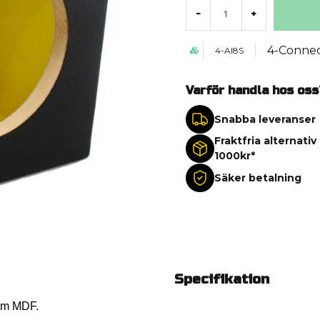
-
+
4-Conne
4-AI8S
Varför handla hos oss
Snabba leveranser
Fraktfria alternativ
1000kr*
Säker betalning
Specifikation
 mm MDF.