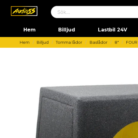
Hem
Billjud
Lastbil 24V
Hem
Billjud
Tomma lådor
Baslådor
8"
FOUR 