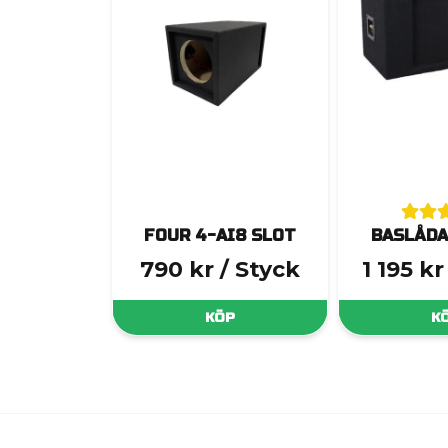
FOUR 4-AI8 SLOT
BASLÅDA
790 kr
/ Styck
1 195 kr
KÖP
K