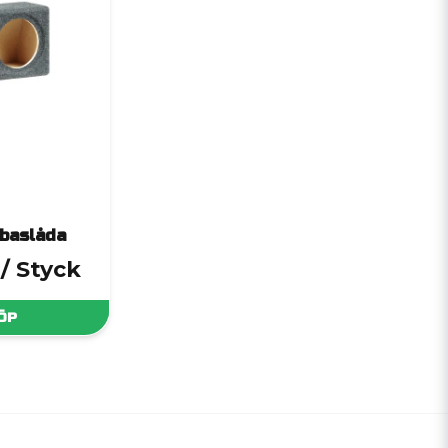
 baslåda
/ Styck
ÖP