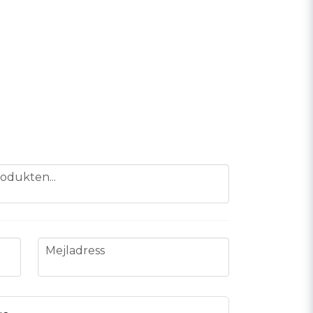
odukten...
email
Mejladress