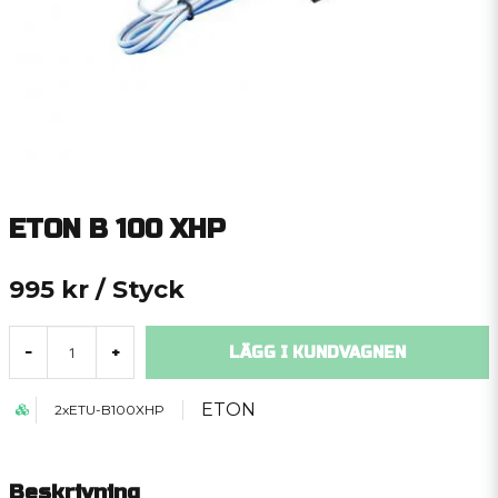
ETON B 100 XHP
995 kr
/ Styck
LÄGG I KUNDVAGNEN
-
+
ETON
2xETU-B100XHP
Beskrivning