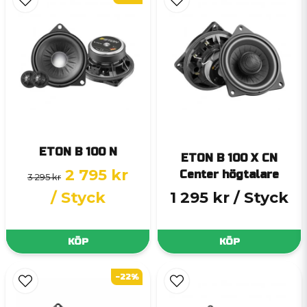
ETON B 100 N
ETON B 100 X CN
2 795 kr
Center högtalare
3 295 kr
/ Styck
1 295 kr
/ Styck
KÖP
KÖP
-22%