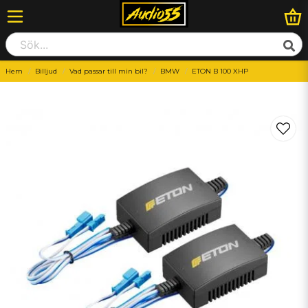
Hem
Billjud
Vad passar till min bil?
BMW
ETON B 100 XHP