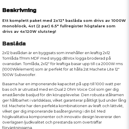
Beskrivning
Ett komplett paket med 2x12" baslåda som drivs av 1000W
monoblock, 4st (2 par) 6.5" fullregister högtalare som
drivs av 4x120W slutsteg!
Baslåda
2x12 baslådan är en byggsats som innehåller en kraftig 2x12
Tomlåda 17mm MDF med snygg dBVox logga broderad på
ovansidan. Tomlåda, 2x12" för kraftiga basar upp till ca 2000W rms
(1000W/element) som är perfekt för at hålla 2st Machete Lite 12"
500W Subwoofer.
Basarna har en imponerande kapacitet på upp till 1000 watt per
bas och är utrustad med en Dual 2 Ohm Voice Coil som ger dig
enastående basljud för din körupplevelse. Den robusta stålramen
ger hållbarhet i världsklass, vilket garanterar pålitligt ljud under lång
tid. Machete har den perfekta kombinationen av kraft och lättvikt,
vilket ger dig imponerande basåtergivning i din bil. Med
högkvalitativa komponenter och innovativ design levererar den
överlägsen ljudkvalitet och prestanda som överträffar
förväntningarna.