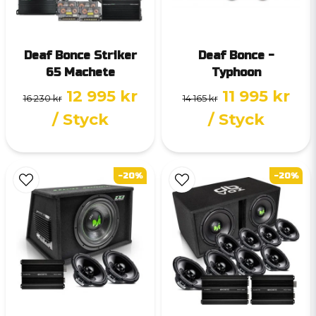
Deaf Bonce Striker
Deaf Bonce -
65 Machete
Typhoon
12 995 kr
11 995 kr
16 230 kr
14 165 kr
/ Styck
/ Styck
-20%
-20%