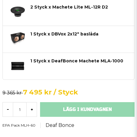
2 Styck x Machete Lite ML-12R D2
1 Styck x DBVox 2x12" baslåda
1 Styck x DeafBonce Machete MLA-1000
7 495 kr
/ Styck
9 365 kr
LÄGG I KUNDVAGNEN
-
+
Deaf Bonce
EPA Pack MLH-60