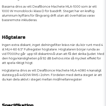
Basarna drivs av ett DeafBonce Machete MLA-1000 som är ett
1000 W monoblock i klass D för basdrift. Steget har en kraftig
aluminium kylfläns för långvarig drift utan att överhättas varav
bassremote inkluderas.
Högtalare
Ingen extra diskant, inget delningsfilter krävs när du kör runt med 4
st
MLH-60
6.5"
Fullregister högtalare.
Högtalaren börjar runda av
vid 17000hz går upp till diskantnivå utan att få det skrika ljudet. Med
den höga känsligheten på 92 dB behövs inte så mycket effekt för
att spela riktigt högt.
Högtalarna drivs av ett DeafBonce Machete MLA-4080 4 kanaligt
slutsteg på 4x120W RMS i 2ohm. Fördelen med detta steget är att
du kan dela aktivt i steget mellan mid/mellanregister
Specifikation