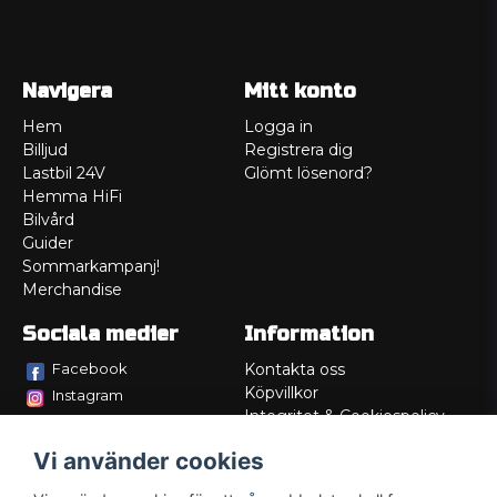
Navigera
Mitt konto
Hem
Logga in
Billjud
Registrera dig
Lastbil 24V
Glömt lösenord?
Hemma HiFi
Bilvård
Guider
Sommarkampanj!
Merchandise
Sociala medier
Information
Facebook
Kontakta oss
Köpvillkor
Instagram
Integritet & Cookiespolicy
TikTok
Retur
Vi använder cookies
Service/Garanti
Felsökningsguider