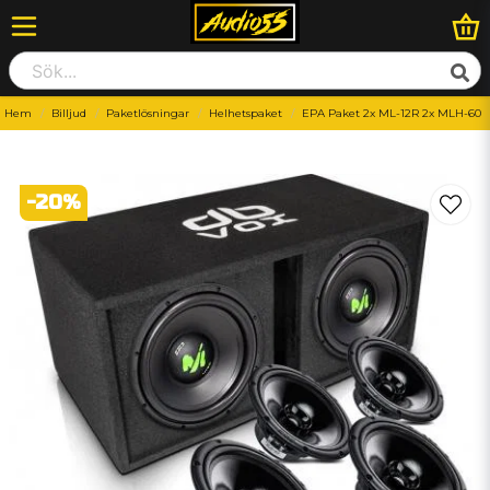
Hem
Billjud
Paketlösningar
Helhetspaket
EPA Paket 2x ML-12R 2x MLH-60
-
20
%