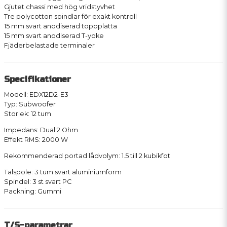
Gjutet chassi med hög vridstyvhet
Tre polycotton spindlar för exakt kontroll
15 mm svart anodiserad toppplatta
15 mm svart anodiserad T-yoke
Fjäderbelastade terminaler
Specifikationer
Modell: EDX12D2-E3
Typ: Subwoofer
Storlek: 12 tum
Impedans: Dual 2 Ohm
Effekt RMS: 2000 W
Rekommenderad portad lådvolym: 1.5 till 2 kubikfot
Talspole: 3 tum svart aluminiumform
Spindel: 3 st svart PC
Packning: Gummi
T/S-parametrar