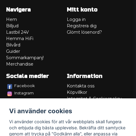
Navigera
Mitt konto
Hem
Logga in
Billjud
Registrera dig
Lastbil 24V
Glömt lösenord?
Hemma HiFi
Bilvård
Guider
Sommarkampanj!
Merchandise
Sociala medier
Information
Facebook
Kontakta oss
Köpvillkor
Instagram
Integritet & Cookiespolicy
TikTok
Retur
Vi använder cookies
Service/Garanti
Felsökningsguider
Vi använder cookies för att vår webbplats skall fungera
Lådritning
och erbjuda dig bästa upplevelse. Bekräfta ditt samtycke
Om oss
genom att trycka på "Godkänn alla", eller anpassa via