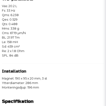
Vas: 20.2 L
Fs: 33 Hz
Qms: 6.238
Qes: 0.529
Qts: 0.488
Mms: 338 g
Cms: 67.19 µm/N
BL: 21.97 Tm
Le: 158 mH
Sd: 459 cm²
Re: 2 x 1.8 Ohm
SPL: 84 dB
Installation
Magnet: 190 x 95 x 20 mm, 3 st
Ytterdiameter: 286 mm
Monteringsdjup: 196 mm
Specifikation