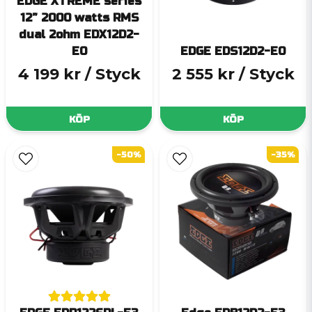
EDGE XTREME series
12” 2000 watts RMS
dual 2ohm EDX12D2-
E0
EDGE EDS12D2-E0
4 199 kr
/ Styck
2 555 kr
/ Styck
KÖP
KÖP
-50%
-35%