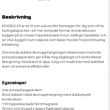
Beskrivning
EDX12D2-E3 är en 12 tum subwoofer framtagen för dig som vill ha
tävlingskapacitet i ett mer kompakt format. Konstruktionen
bygger på en massiv trippelstackad motor, kraftiga mjukdelar och
en USA-byggd 3 tum talspole som klarar mycket hög kontinuerlig
belastning.
Den breda dubbla skumupphängningen tillsammans med icke
pressad papperskon ger både hög slaglängd och kontrollerad
återgivning. Resultatet är djup, tung och exakt bas med stabilitet
även vid extrema effektnivåer.
Egenskaper
Icke pressad papperskon
Bred dubbel rullad skumupphängning med dubbelsydd
konstruktion
Y35 trippelstackade ferritmagneter
76 mm USA-byggd 4 lagers flatlindad talspole