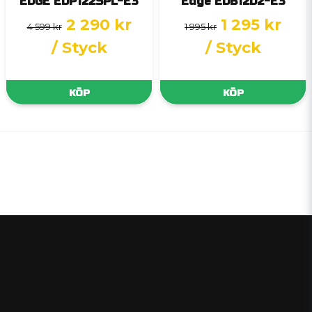
EDGE EDP122SPL-E3
Edge EDB12D2-E3
2 290 kr
1 295 kr
4 599 kr
1 995 kr
/ Styck
/ Styck
KÖP
KÖP