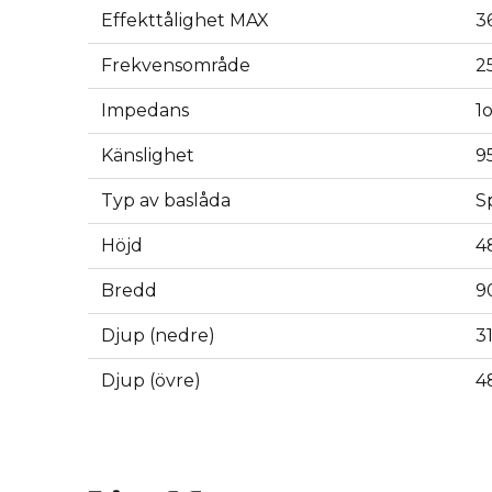
Effekttålighet MAX
3
Frekvensområde
2
Impedans
1
Känslighet
9
Typ av baslåda
S
Höjd
4
Bredd
9
Djup (nedre)
3
Djup (övre)
4