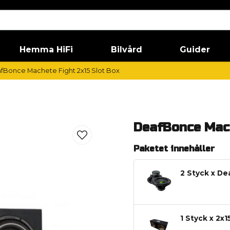
Hemma HiFi
Bilvård
Guider
fBonce Machete Fight 2x15 Slot Box
DeafBonce Mach
Paketet innehåller
2 Styck x De
1 Styck x 2x1