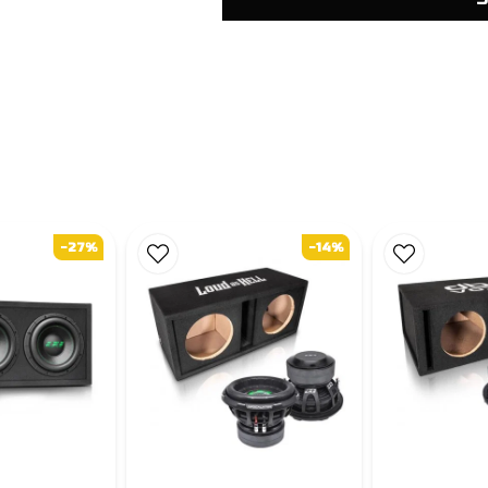
-27%
-14%