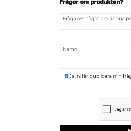
Frågor om produkten?
question
Fråga oss något om denna pr
name
Namn
Ja, ni får publicera min frå
S