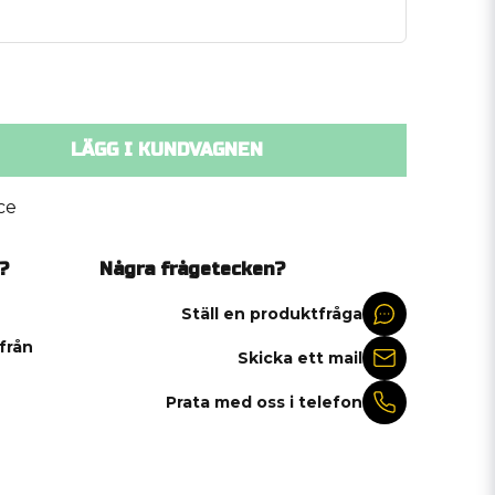
LÄGG I KUNDVAGNEN
ce
?
Några frågetecken?
Ställ en produktfråga
 från
Skicka ett mail
Prata med oss i telefon