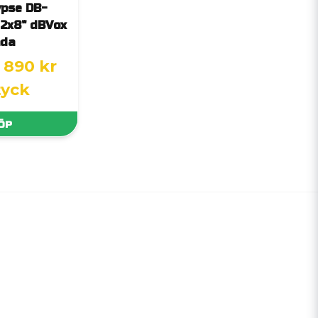
ypse DB-
2x8" dBVox
åda
 890 kr
tyck
ÖP