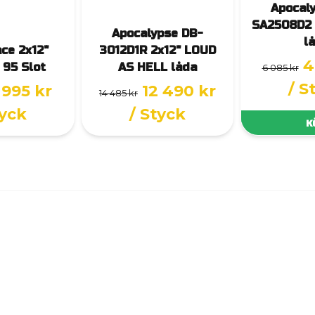
Apocal
SA2508D2 
Apocalypse DB-
l
ce 2x12"
3012D1R 2x12" LOUD
4
 95 Slot
AS HELL låda
6 085 kr
/ S
 995 kr
12 490 kr
14 485 kr
tyck
/ Styck
K