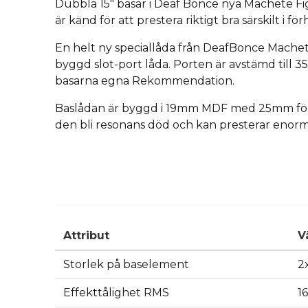
Dubbla 15" basar i Deaf Bonce nya Machete Fig
är känd för att prestera riktigt bra särskilt i förh
En helt ny speciallåda från DeafBonce Machet
byggd slot-port låda. Porten är avstämd till 
basarna egna Rekommendation.
Baslådan är byggd i 19mm MDF med 25mm först
den bli resonans död och kan presterar enorm
Attribut
V
Storlek på baselement
2
Effekttålighet RMS
1