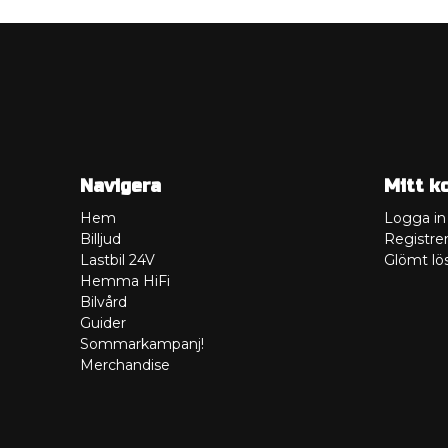
Navigera
Mitt k
Hem
Logga in
Billjud
Registrer
Lastbil 24V
Glömt lö
Hemma HiFi
Bilvård
Guider
Sommarkampanj!
Merchandise