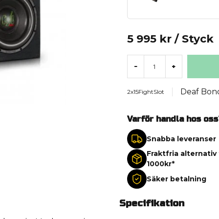
5 995 kr
/ Styck
-
+
Deaf Bon
2x15FightSlot
Varför handla hos oss
Snabba leveranser
Fraktfria alternativ
1000kr*
Säker betalning
Specifikation