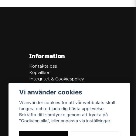
Information
Kontakta oss
Köpvillkor
Integritet & Cookiespolicy
Retur
Vi använder cookies
Service/Garanti
Felsökningsguider
Vi använder cookies för att vår webbplats skall
Lådritning
fungera och erbjuda dig bästa upplevelse.
Om oss
Bekräfta ditt samtycke genom att trycka på
"Godkänn alla", eller anpassa via inställningar.