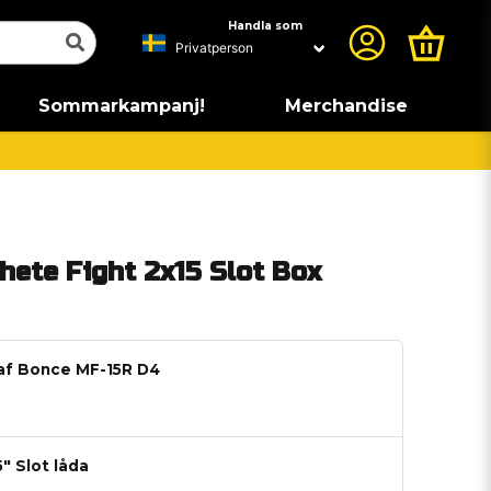
Handla som
Sommarkampanj!
Merchandise
ete Fight 2x15 Slot Box
af Bonce MF-15R D4
5" Slot låda