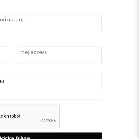
odukten...
email
Mejladress
ga
kicka fråga