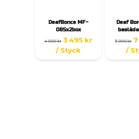
DeafBonce MF-
Deaf Bon
08Sx2box
baslåda
3 495 kr
7
4 000 kr
11 000 kr
/ Styck
/ S