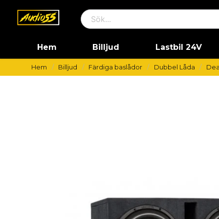
Hem
Billjud
Lastbil 24V
Hem
Billjud
Färdiga baslådor
Dubbel Låda
Dea