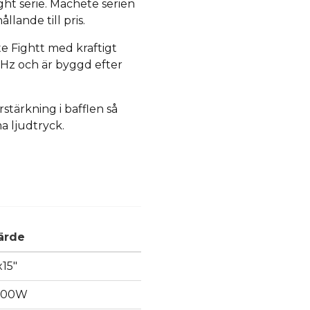
ht serie. Machete serien
ållande till pris.
e Fightt med kraftigt
35Hz och är byggd efter
ärkning i bafflen så
a ljudtryck.
ärde
x15"
600W