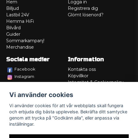
Hem
Logga in
Billjud
Registrera dig
Lastbil 24V
Glömt lösenord?
Hemma HiFi
Bilvård
Guider
Sommarkampanj!
Merchandise
Sociala medier
Information
Facebook
Kontakta oss
Köpvillkor
Instagram
Integritet & Cookiespolicy
TikTok
Retur
Vi använder cookies
Service/Garanti
Felsökningsguider
Vi använder cookies för att vår webbplats skall fungera
Lådritning
och erbjuda dig bästa upplevelse. Bekräfta ditt samtycke
Om oss
genom att trycka på "Godkänn alla", eller anpassa via
inställningar.