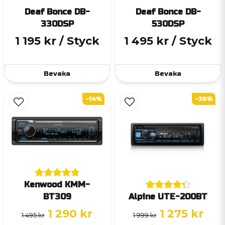
Deaf Bonce DB-
Deaf Bonce DB-
330DSP
530DSP
1 195 kr
/ Styck
1 495 kr
/ Styck
Bevaka
Bevaka
-14%
-36%
Kenwood KMM-
BT309
Alpine UTE-200BT
1 290 kr
1 275 kr
1 495 kr
1 999 kr