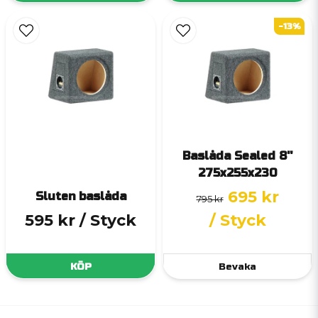
-13%
Baslåda Sealed 8''
275x255x230
695 kr
Sluten baslåda
795 kr
595 kr
/ Styck
/ Styck
KÖP
Bevaka