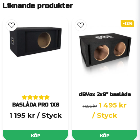
Liknande produkter
-12%
dBVox 2x8" baslåda
1 495 kr
BASLÅDA PRO 1X8
1 695 kr
1 195 kr
/ Styck
/ Styck
KÖP
KÖP