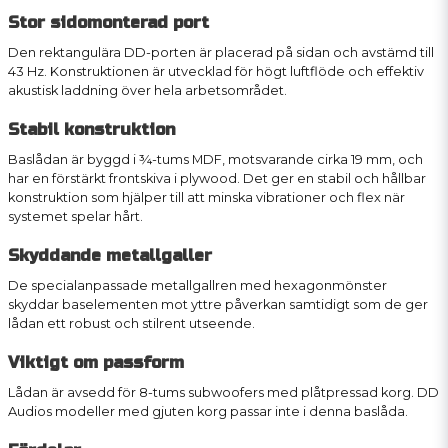
Stor sidomonterad port
Den rektangulära DD-porten är placerad på sidan och avstämd till
43 Hz. Konstruktionen är utvecklad för högt luftflöde och effektiv
akustisk laddning över hela arbetsområdet.
Stabil konstruktion
Baslådan är byggd i ¾-tums MDF, motsvarande cirka 19 mm, och
har en förstärkt frontskiva i plywood. Det ger en stabil och hållbar
konstruktion som hjälper till att minska vibrationer och flex när
systemet spelar hårt.
Skyddande metallgaller
De specialanpassade metallgallren med hexagonmönster
skyddar baselementen mot yttre påverkan samtidigt som de ger
lådan ett robust och stilrent utseende.
Viktigt om passform
Lådan är avsedd för 8-tums subwoofers med plåtpressad korg. DD
Audios modeller med gjuten korg passar inte i denna baslåda.