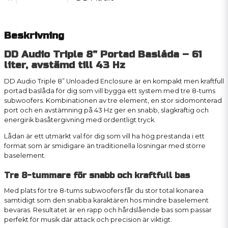
Beskrivning
DD Audio Triple 8” Portad Baslåda – 61
liter, avstämd till 43 Hz
DD Audio Triple 8” Unloaded Enclosure är en kompakt men kraftfull
portad baslåda för dig som vill bygga ett system med tre 8-tums
subwoofers. Kombinationen av tre element, en stor sidomonterad
port och en avstämning på 43 Hz ger en snabb, slagkraftig och
energirik basåtergivning med ordentligt tryck.
Lådan är ett utmärkt val för dig som vill ha hög prestanda i ett
format som är smidigare än traditionella lösningar med större
baselement.
Tre 8-tummare för snabb och kraftfull bas
Med plats för tre 8-tums subwoofers får du stor total konarea
samtidigt som den snabba karaktären hos mindre baselement
bevaras. Resultatet är en rapp och hårdslående bas som passar
perfekt för musik där attack och precision är viktigt.