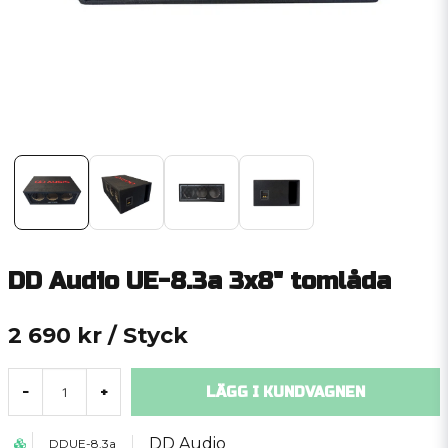
DD Audio UE-8.3a 3x8" tomlåda
2 690 kr
/ Styck
LÄGG I KUNDVAGNEN
-
+
DD Audio
DDUE-8.3a