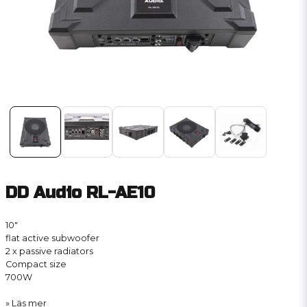
DD Audio RL-AE10
10″
flat active subwoofer
2 x passive radiators
Compact size
700W
Läs mer