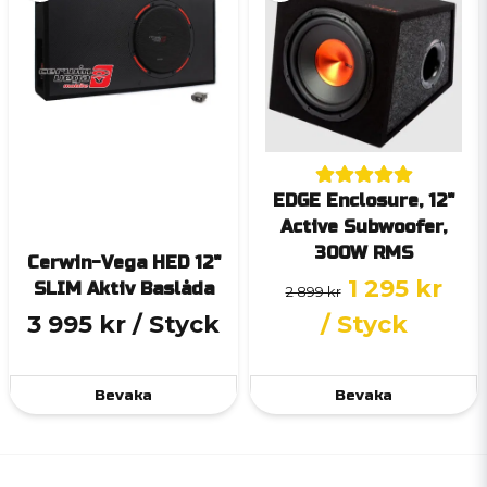
EDGE Enclosure, 12"
Active Subwoofer,
300W RMS
Cerwin-Vega HED 12"
1 295 kr
SLIM Aktiv Baslåda
2 899 kr
3 995 kr
/ Styck
/ Styck
Bevaka
Bevaka