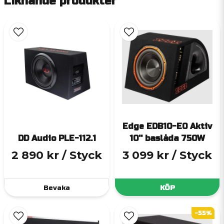
Liknande produkter
Edge EDB10-E0 Aktiv
DD Audio PLE-112.1
10'' baslåda 750W
2 890 kr
/ Styck
3 099 kr
/ Styck
Bevaka
KÖP
-55%