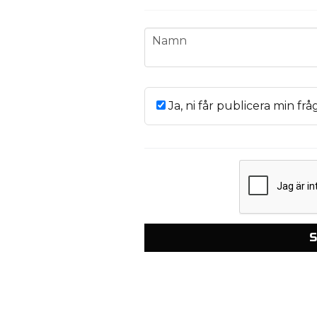
name
Namn
Ja, ni får publicera min frå
S