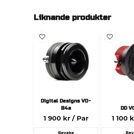
Liknande produkter
Digital Designs VO-
B4a
DD V
1 900 kr
/ Par
1 100 k
Bevaka
Bev