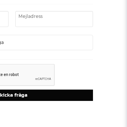
email
Mejladress
ga
kicka fråga