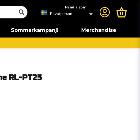
Handla som
Sommarkampanj!
Merchandise
ne RL-PT25