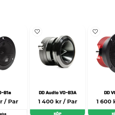
O-B1a
DD Audio VO-B3A
DD V
r
/ Par
1 400 kr
/ Par
1 600 
aka
KÖP
K