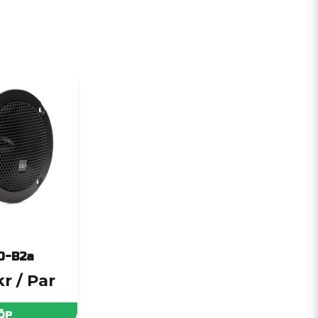
O-B2a
kr
/ Par
ÖP