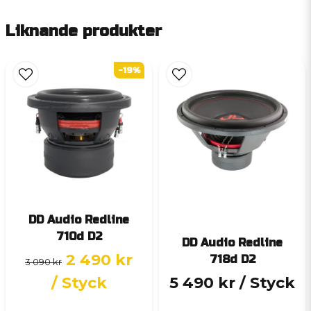
Liknande produkter
-19%
DD Audio Redline
710d D2
DD Audio Redline
2 490 kr
718d D2
3 090 kr
/ Styck
5 490 kr
/ Styck