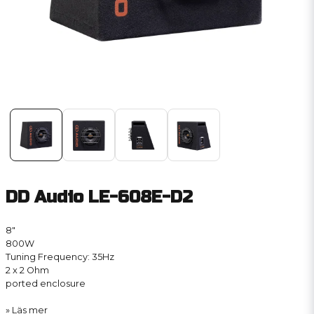
DD Audio LE-608E-D2
8″
800W
Tuning Frequency: 35Hz
2 x 2 Ohm
ported enclosure
Läs mer