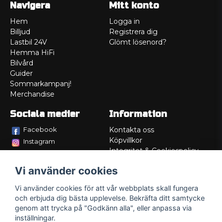
Navigera
Mitt konto
Hem
Logga in
Billjud
Registrera dig
Lastbil 24V
Glömt lösenord?
Hemma HiFi
Bilvård
Guider
Sommarkampanj!
Merchandise
Sociala medier
Information
Facebook
Kontakta oss
Köpvillkor
Instagram
Integritet & Cookiespolicy
TikTok
Retur
Vi använder cookies
Service/Garanti
Felsökningsguider
Vi använder cookies för att vår webbplats skall fungera
Lådritning
och erbjuda dig bästa upplevelse. Bekräfta ditt samtycke
Om oss
genom att trycka på "Godkänn alla", eller anpassa via
inställningar.