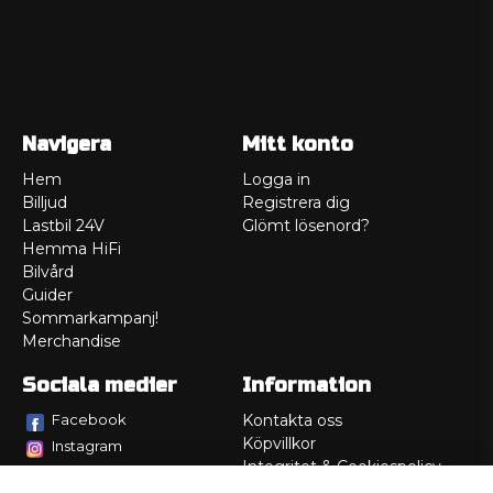
Navigera
Mitt konto
Hem
Logga in
Billjud
Registrera dig
Lastbil 24V
Glömt lösenord?
Hemma HiFi
Bilvård
Guider
Sommarkampanj!
Merchandise
Sociala medier
Information
Facebook
Kontakta oss
Köpvillkor
Instagram
Integritet & Cookiespolicy
TikTok
Retur