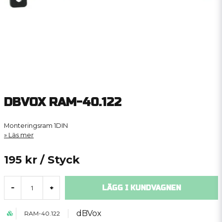
DBVOX RAM-40.122
Monteringsram 1DIN
Läs mer
195 kr
/ Styck
LÄGG I KUNDVAGNEN
-
+
dBVox
RAM-40.122