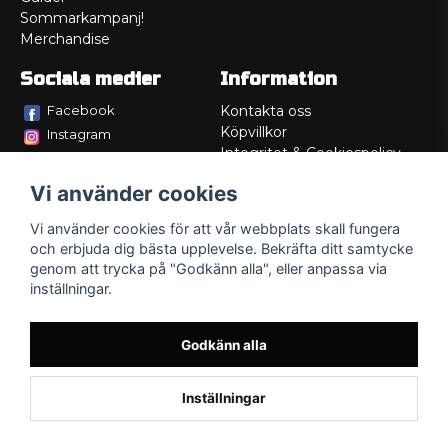
Sommarkampanj!
Merchandise
Sociala medier
Information
Facebook
Kontakta oss
Köpvillkor
Instagram
Integritet & Cookiespolicy
TikTok
Retur
Vi använder cookies
Service/Garanti
Felsökningsguider
Vi använder cookies för att vår webbplats skall fungera
Lådritning
och erbjuda dig bästa upplevelse. Bekräfta ditt samtycke
Om oss
genom att trycka på "Godkänn alla", eller anpassa via
inställningar.
Godkänn alla
Inställningar
Powered by Nyehandel AB