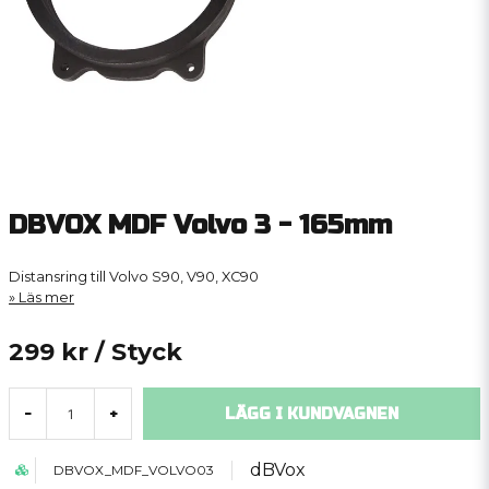
DBVOX MDF Volvo 3 - 165mm
Distansring till Volvo S90, V90, XC90
Läs mer
299 kr
/ Styck
LÄGG I KUNDVAGNEN
-
+
dBVox
DBVOX_MDF_VOLVO03