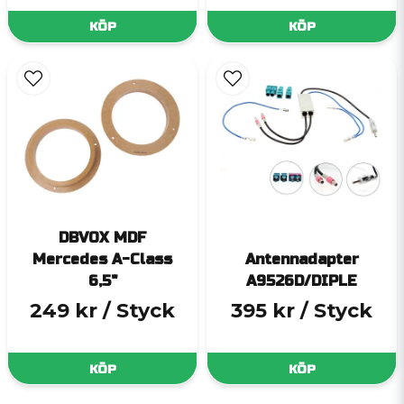
KÖP
KÖP
DBVOX MDF
Mercedes A-Class
Antennadapter
6,5"
A9526D/DIPLE
249 kr
/ Styck
395 kr
/ Styck
KÖP
KÖP