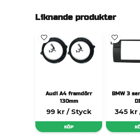
Liknande produkter
Audi A4 framdörr
BMW 3 ser
130mm
D
99 kr
/ Styck
345 kr
KÖP
K