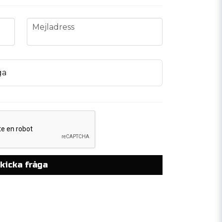
email
Mejladress
ga
kicka fråga