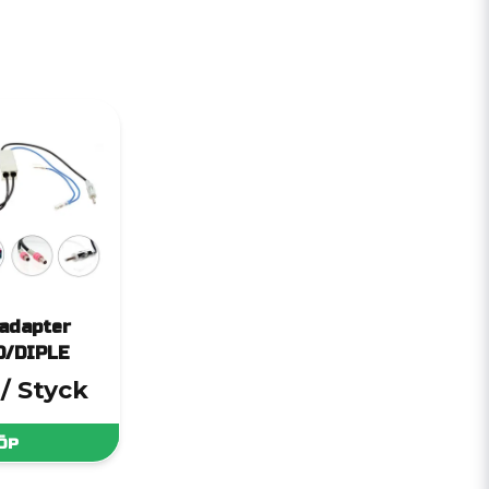
adapter
D/DIPLE
/ Styck
ÖP