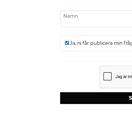
name
Namn
Ja, ni får publicera min frå
S