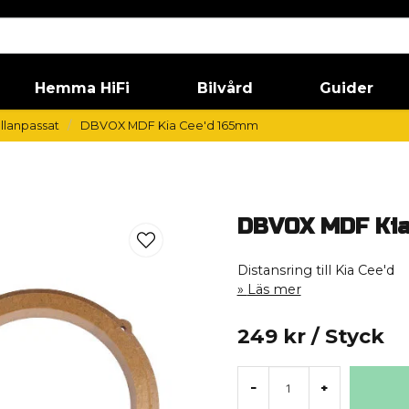
Hemma HiFi
Bilvård
Guider
llanpassat
DBVOX MDF Kia Cee'd 165mm
DBVOX MDF Kia
Distansring till Kia Cee'd
Läs mer
249 kr
/ Styck
-
+