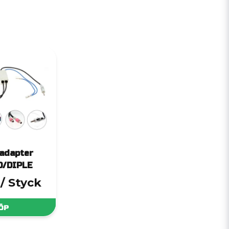
adapter
D/DIPLE
/ Styck
ÖP