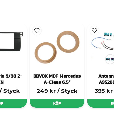
ie 9/98 2-
DBVOX MDF Mercedes
Antenn
IN
A-Class 6,5"
A9526
/ Styck
249 kr
/ Styck
395 kr
ÖP
KÖP
K