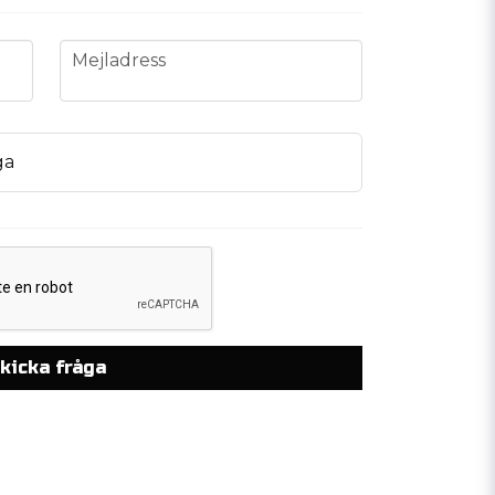
email
Mejladress
ga
kicka fråga