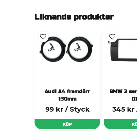
Liknande produkter
Audi A4 framdörr
BMW 3 ser
130mm
D
99 kr
/ Styck
345 kr
KÖP
K