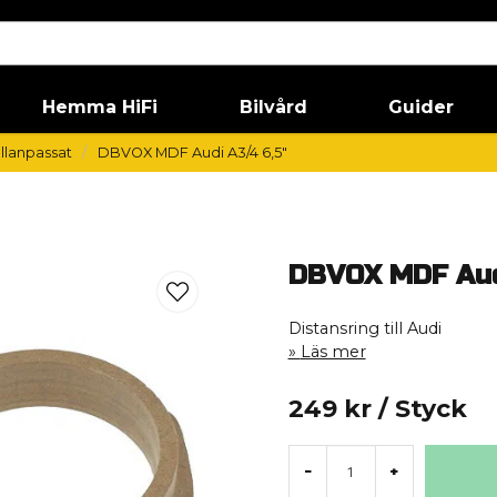
Hemma HiFi
Bilvård
Guider
llanpassat
DBVOX MDF Audi A3/4 6,5"
DBVOX MDF Aud
Distansring till Audi
Läs mer
249 kr
/ Styck
-
+