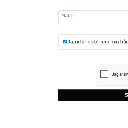
name
Namn
Ja, ni får publicera min frå
S