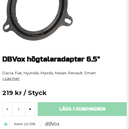
DBVox högtalaradapter 6.5"
Dacia, Fiat, Hyundai, Mazda, Nissan, Renault, Smart
Läs mer
219 kr
/ Styck
LÄGG I KUNDVAGNEN
-
+
dBVox
RAM-20.578