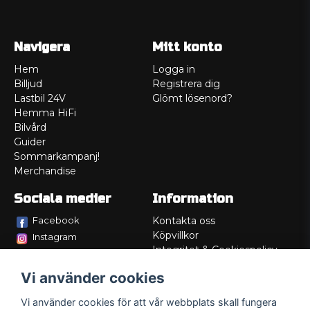
Navigera
Mitt konto
Hem
Logga in
Billjud
Registrera dig
Lastbil 24V
Glömt lösenord?
Hemma HiFi
Bilvård
Guider
Sommarkampanj!
Merchandise
Sociala medier
Information
Facebook
Kontakta oss
Köpvillkor
Instagram
Integritet & Cookiespolicy
TikTok
Retur
Vi använder cookies
Service/Garanti
Felsökningsguider
Vi använder cookies för att vår webbplats skall fungera
Lådritning