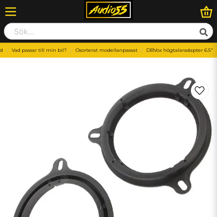
ud
Vad passar till min bil?
Osorterat modellanpassat
DBVox högtalaradapter 6.5"