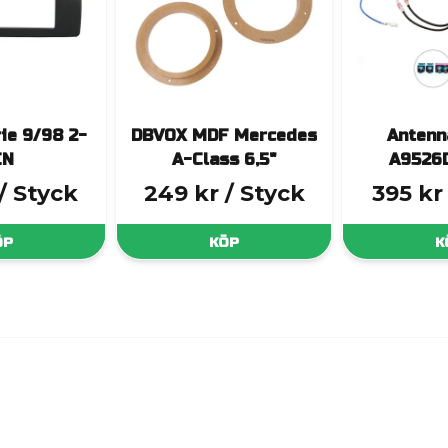
ie 9/98 2-
DBVOX MDF Mercedes
Antenn
IN
A-Class 6,5"
A9526
/ Styck
249 kr
/ Styck
395 kr
ÖP
KÖP
K