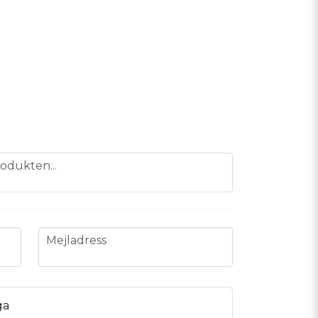
odukten...
email
Mejladress
ga