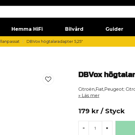
Hemma HiFi
Bilvård
Guider
llanpassat
DBVox högtalaradapter 5,25"
DBVox högtalar
Citroën,Fiat,Peugeot; Ci
Läs mer
179 kr
/ Styck
-
+