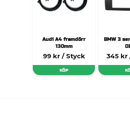
Audi A4 framdörr
BMW 3 ser
130mm
D
99 kr
/ Styck
345 kr
KÖP
K