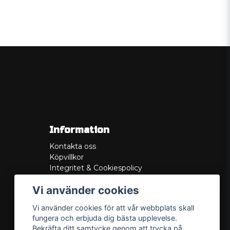
Information
Kontakta oss
Köpvillkor
Integritet & Cookiespolicy
Retur
Vi använder cookies
Service/Garanti
Felsökningsguider
Vi använder cookies för att vår webbplats skall
Lådritning
fungera och erbjuda dig bästa upplevelse.
Om oss
Bekräfta ditt samtycke genom att trycka på