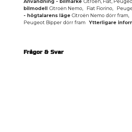
Användning - bilmärke
Citroën, Fiat, Peug
bilmodell
Citroën Nemo, Fiat Fiorino, Peu
- högtalarens läge
Citroën Nemo dörr fram, F
Peugeot Bipper dörr fram
Ytterligare info
Frågor & Svar