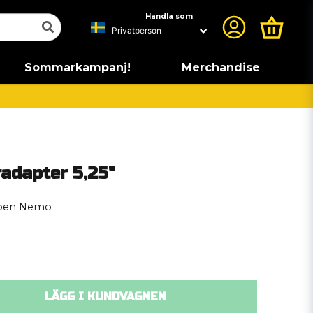
Handla som
Sommarkampanj!
Merchandise
adapter 5,25"
troën Nemo
LÄGG I KUNDVAGNEN