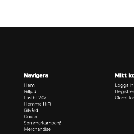
Navigera
Mitt k
Hem
Logga in
Billjud
Registrer
Lastbil 24V
Glömt lö
Hemma HiFi
Bilvård
Guider
Sommarkampanj!
Merchandise