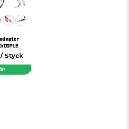
adapter
D/DIPLE
/ Styck
ÖP