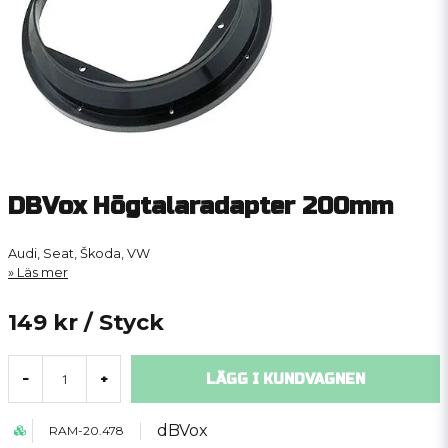
DBVox Högtalaradapter 200mm
Audi, Seat, Škoda, VW
Läs mer
149 kr
/ Styck
LÄGG I KUNDVAGNEN
-
+
dBVox
RAM-20.478