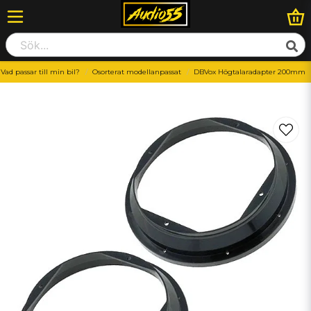
Vad passar till min bil?
Osorterat modellanpassat
DBVox Högtalaradapter 200mm