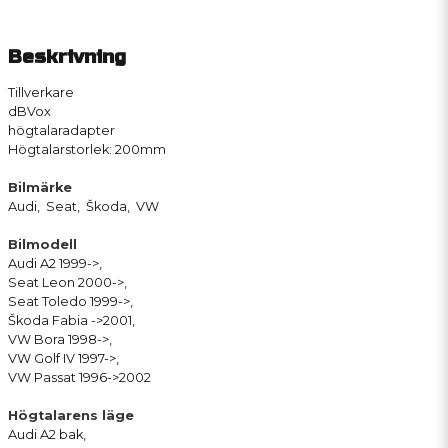
Beskrivning
Tillverkare
dBVox
högtalaradapter
Högtalarstorlek: 200mm
Bilmärke
Audi, Seat, Škoda, VW
Bilmodell
Audi A2 1999->,
Seat Leon 2000->,
Seat Toledo 1999->,
Škoda Fabia ->2001,
VW Bora 1998->,
VW Golf IV 1997->,
VW Passat 1996->2002
Högtalarens läge
Audi A2 bak,